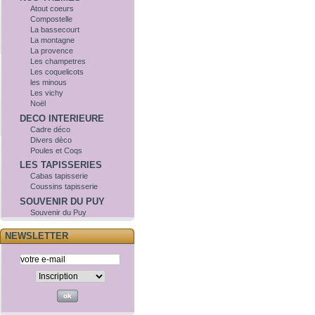
Atout coeurs
Compostelle
La bassecourt
La montagne
La provence
Les champetres
Les coquelicots
les minous
Les vichy
Noël
DECO INTERIEURE
Cadre déco
Divers dèco
Poules et Coqs
LES TAPISSERIES
Cabas tapisserie
Coussins tapisserie
SOUVENIR DU PUY
Souvenir du Puy
NEWSLETTER