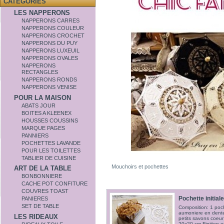
CATÉGORIES
LES NAPPERONS
NAPPERONS CARRES
NAPPERONS COULEUR
NAPPERONS CROCHET
NAPPERONS DU PUY
NAPPERONS LUXEUIL
NAPPERONS OVALES
NAPPERONS
RECTANGLES
NAPPERONS RONDS
NAPPERONS VENISE
POUR LA MAISON
ABATS JOUR
BOITES A KLEENEX
HOUSSES COUSSINS
MARQUE PAGES
PANNIERS
POCHETTES LAVANDE
POUR LES TOILETTES
TABLIER DE CUISINE
Mouchoirs et pochettes
ART DE LA TABLE
BONBONNIERE
CACHE POT CONFITURE
COUVRES TOAST
Pochette initiale
PANIERES
SET DE TABLE
Composition: 1 poche
aumoniere en dentel
LES RIDEAUX
petits savons coeur 
20x20 cm Finition e