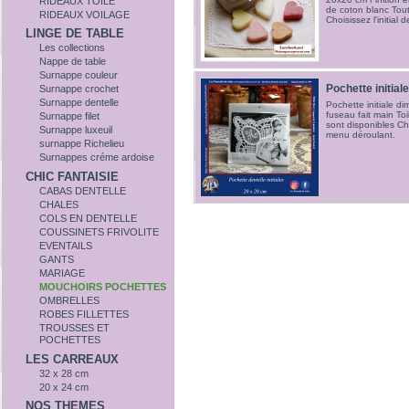
RIDEAUX TOILE
de coton blanc Toute
RIDEAUX VOILAGE
Choisissez l'initial
LINGE DE TABLE
Les collections
Nappe de table
Surnappe couleur
Pochette initiale
Surnappe crochet
Surnappe dentelle
Pochette initiale di
fuseau fait main Toi
Surnappe filet
sont disponibles Cho
Surnappe luxeuil
menu déroulant.
surnappe Richelieu
Surnappes créme ardoise
CHIC FANTAISIE
CABAS DENTELLE
CHALES
COLS EN DENTELLE
COUSSINETS FRIVOLITE
EVENTAILS
GANTS
MARIAGE
MOUCHOIRS POCHETTES
OMBRELLES
ROBES FILLETTES
TROUSSES ET
POCHETTES
LES CARREAUX
32 x 28 cm
20 x 24 cm
NOS THEMES