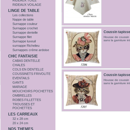
RIDEAUX TOILE
RIDEAUX VOILAGE
LINGE DE TABLE
Les collections
Nappe de table
Surnappe couleur
Surnappe crochet
Coussin tapisse
Surnappe dentelle
Surnappe filet
Housse de coussin 
sans la garniture in
Surnappe luxeuil
surnappe Richelieu
Surnappes créme ardoise
CHIC FANTAISIE
CABAS DENTELLE
CHALES
COLS EN DENTELLE
COUSSINETS FRIVOLITE
Coussin tapisse
EVENTAILS
Housse de coussin 
GANTS
sans la garniture in
MARIAGE
MOUCHOIRS POCHETTES
OMBRELLES
ROBES FILLETTES
TROUSSES ET
POCHETTES
LES CARREAUX
32 x 28 cm
20 x 24 cm
NOS THEMES