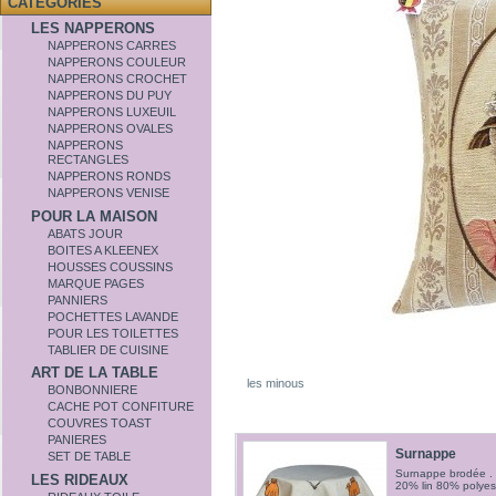
CATÉGORIES
LES NAPPERONS
NAPPERONS CARRES
NAPPERONS COULEUR
NAPPERONS CROCHET
NAPPERONS DU PUY
NAPPERONS LUXEUIL
NAPPERONS OVALES
NAPPERONS
RECTANGLES
NAPPERONS RONDS
NAPPERONS VENISE
POUR LA MAISON
ABATS JOUR
BOITES A KLEENEX
HOUSSES COUSSINS
MARQUE PAGES
PANNIERS
POCHETTES LAVANDE
POUR LES TOILETTES
TABLIER DE CUISINE
ART DE LA TABLE
les minous
BONBONNIERE
CACHE POT CONFITURE
COUVRES TOAST
PANIERES
Surnappe
SET DE TABLE
Surnappe brodée . 
LES RIDEAUX
20% lin 80% polyes