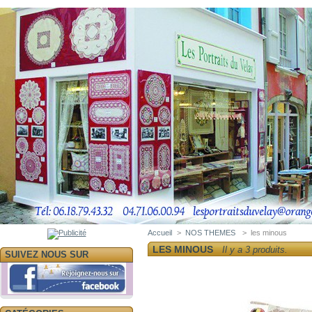
Accueil
>
NOS THEMES
>
les minous
LES MINOUS
Il y a 3 produits.
SUIVEZ NOUS SUR