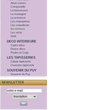
Atout coeurs
Compostelle
La bassecourt
La montagne
La provence
Les champetres
Les coquelicots
les minous
Les vichy
Noël
DECO INTERIEURE
Cadre déco
Divers dèco
Poules et Coqs
LES TAPISSERIES
Cabas tapisserie
Coussins tapisserie
SOUVENIR DU PUY
Souvenir du Puy
NEWSLETTER