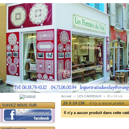
Accueil
>
LES CARREAUX
>
20 x 24 cm
20 X 24 CM
Il n'y a aucun produit.
SUIVEZ NOUS SUR
Il n'y a aucun produit dans cette cat