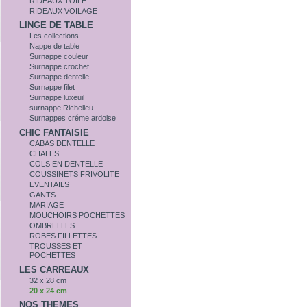
RIDEAUX TOILE
RIDEAUX VOILAGE
LINGE DE TABLE
Les collections
Nappe de table
Surnappe couleur
Surnappe crochet
Surnappe dentelle
Surnappe filet
Surnappe luxeuil
surnappe Richelieu
Surnappes créme ardoise
CHIC FANTAISIE
CABAS DENTELLE
CHALES
COLS EN DENTELLE
COUSSINETS FRIVOLITE
EVENTAILS
GANTS
MARIAGE
MOUCHOIRS POCHETTES
OMBRELLES
ROBES FILLETTES
TROUSSES ET
POCHETTES
LES CARREAUX
32 x 28 cm
20 x 24 cm
NOS THEMES