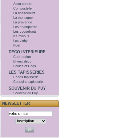
Atout coeurs
Compostelle
La bassecourt
La montagne
La provence
Les champetres
Les coquelicots
les minous
Les vichy
Noël
DECO INTERIEURE
Cadre déco
Divers dèco
Poules et Coqs
LES TAPISSERIES
Cabas tapisserie
Coussins tapisserie
SOUVENIR DU PUY
Souvenir du Puy
NEWSLETTER