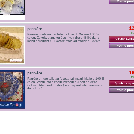
Voir le prod
12
pannière
Di
Panière ovale en dentelle de luxeuil. Matiére 100 %
coton. Coloris: blanc ou écru ( voir disponibilité dans
Ajouter au pa
menu déroulant ). Lavage main ou machine " délicat "
Voir le prod
18
pannière
Di
Panière en dentelle au fuseau fait mainl. Matiére 100 %
coton. Vendu sans coeur interieur qui sert de déco.
Ajouter au pa
Coloris: bleu, vert, fushia ( voir disponibilité dans menu
déroulant ).
Voir le prod