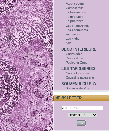
Atout coeurs
Compostelle
La bassecourt
La montagne
La provence
Les champetres
Les coquelicots
les minous
Les vichy
Noël
DECO INTERIEURE
Cadre déco
Divers dèco
Poules et Coqs
LES TAPISSERIES
Cabas tapisserie
Coussins tapisserie
SOUVENIR DU PUY
Souvenir du Puy
NEWSLETTER