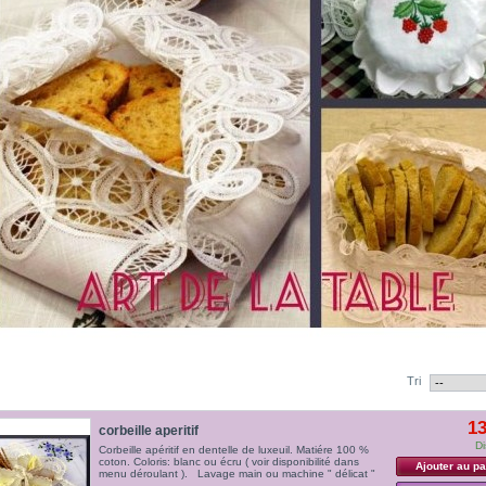
Tri
13
corbeille aperitif
Di
Corbeille apéritif en dentelle de luxeuil. Matiére 100 %
coton. Coloris: blanc ou écru ( voir disponibilité dans
Ajouter au pa
menu déroulant ). Lavage main ou machine " délicat "