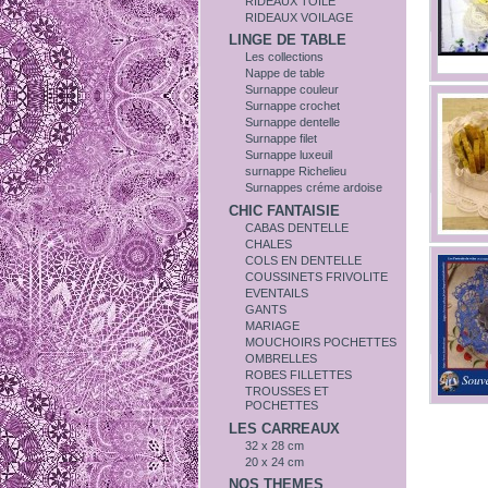
RIDEAUX TOILE
RIDEAUX VOILAGE
LINGE DE TABLE
Les collections
Nappe de table
Surnappe couleur
Surnappe crochet
Surnappe dentelle
Surnappe filet
Surnappe luxeuil
surnappe Richelieu
Surnappes créme ardoise
CHIC FANTAISIE
CABAS DENTELLE
CHALES
COLS EN DENTELLE
COUSSINETS FRIVOLITE
EVENTAILS
GANTS
MARIAGE
MOUCHOIRS POCHETTES
OMBRELLES
ROBES FILLETTES
TROUSSES ET
POCHETTES
LES CARREAUX
32 x 28 cm
20 x 24 cm
NOS THEMES