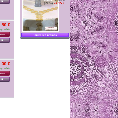
uit
24,15 €
(-30%)
,50 €
sponible
nier
Toutes les promos
uit
,00 €
sponible
nier
uit