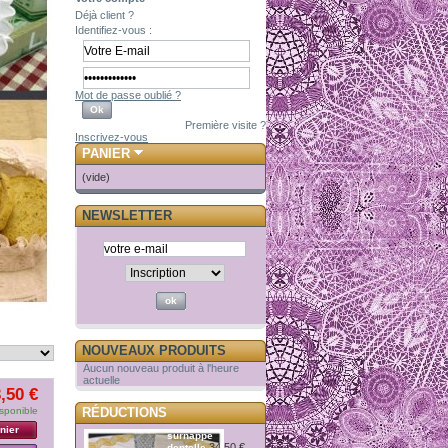
Déjà client ?
Identifiez-vous :
Mot de passe oublié ?
Première visite ?
Inscrivez-vous
PANIER
(vide)
NEWSLETTER
NOUVEAUX PRODUITS
Aucun nouveau produit à l'heure
actuelle
,50 €
sponible
RÉDUCTIONS
nier
surnappe
34,50 €
dentelle