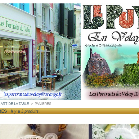
ART DE LA TABLE
>
PANIERES
RES
Il y a 3 produits.