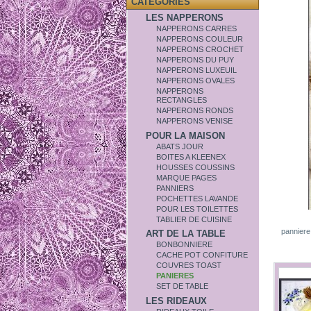
CATÉGORIES
LES NAPPERONS
NAPPERONS CARRES
NAPPERONS COULEUR
NAPPERONS CROCHET
NAPPERONS DU PUY
NAPPERONS LUXEUIL
NAPPERONS OVALES
NAPPERONS
RECTANGLES
NAPPERONS RONDS
NAPPERONS VENISE
POUR LA MAISON
ABATS JOUR
BOITES A KLEENEX
HOUSSES COUSSINS
MARQUE PAGES
PANNIERS
POCHETTES LAVANDE
POUR LES TOILETTES
TABLIER DE CUISINE
panniere
ART DE LA TABLE
BONBONNIERE
CACHE POT CONFITURE
COUVRES TOAST
PANIERES
SET DE TABLE
LES RIDEAUX