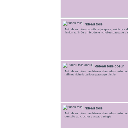
rideau toile
Joli rideau rétro coquille st jacques, ambiance d'
finition raffinée en broderie richelieu passage tri
Rideau toile coeur
Joli rideau rétro , ambiance d'autrefois. toile cot
raffinée richelieu/silaos passage tringle
rideau toile
Joli rideau rétro , ambiance d'autrefois. toile cot
dentelle au crochet passage tringle