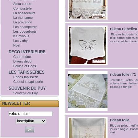
Atout coeurs
Compostelle
La bassecourt
La montagne
La provence
Les champetres
rideau richelieu
Les coquelicots
Rideau broderie rich
les minous
toile coton coloris b
Les vichy
crochet et broderie 
Noël
DECO INTERIEURE
Cadre déco
Divers dèco
Poules et Coqs
LES TAPISSERIES
rideau toile n°1
Cabas tapisserie
Joli rideau rétro , 
Coussins tapisserie
coloris blanc finitio
passage tringle
SOUVENIR DU PUY
Souvenir du Puy
NEWSLETTER
rideau toile
Rideau toile. motif
jours d'angle. Passa
clair.