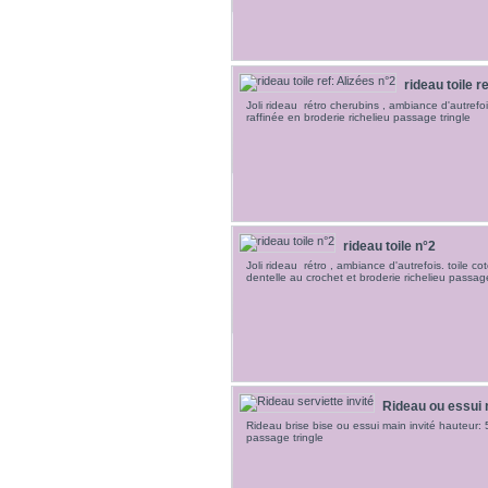
rideau toile re
Joli rideau rétro cherubins , ambiance d'autrefois.
raffinée en broderie richelieu passage tringle
rideau toile n°2
Joli rideau rétro , ambiance d'autrefois. toile cot
dentelle au crochet et broderie richelieu passage
Rideau ou essui 
Rideau brise bise ou essui main invité hauteur: 
passage tringle