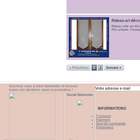
Rideau art déco
Rideau toile art dé
Prix unitaire. Passa
« Précédent
1
2
Suivant »
Inscrivez-vous à notre Newsletter et recevez
toutes nos dernières news et promotions !
Social Networks
INFORMATIONS
Transport
Paiement
Suivi de commande
Partenaires