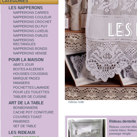
CATÉGORIES
LES NAPPERONS
NAPPERONS CARRES
NAPPERONS COULEUR
NAPPERONS CROCHET
NAPPERONS DU PUY
NAPPERONS LUXEUIL
NAPPERONS OVALES
NAPPERONS
RECTANGLES
NAPPERONS RONDS
NAPPERONS VENISE
POUR LA MAISON
ABATS JOUR
BOITES A KLEENEX
HOUSSES COUSSINS
MARQUE PAGES
PANNIERS
POCHETTES LAVANDE
POUR LES TOILETTES
TABLIER DE CUISINE
rideau toile
ART DE LA TABLE
BONBONNIERE
CACHE POT CONFITURE
COUVRES TOAST
Rideau dentelle 
PANIERES
SET DE TABLE
Rideau crochet rétro
coloris blanc finitio
LES RIDEAUX
passage tringle