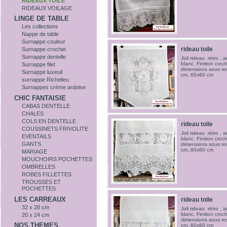
RIDEAUX TOILE
RIDEAUX VOILAGE
LINGE DE TABLE
Les collections
Nappe de table
Surnappe couleur
rideau toile
Surnappe crochet
Surnappe dentelle
Joli rideau rétro , 
blanc. Finition croc
Surnappe filet
dimensions sous re
Surnappe luxeuil
cm..60x60 cm
surnappe Richelieu
Surnappes créme ardoise
CHIC FANTAISIE
CABAS DENTELLE
CHALES
COLS EN DENTELLE
rideau toile
COUSSINETS FRIVOLITE
Joli rideau rétro , 
EVENTAILS
blanc. Finition croc
GANTS
dimensions sous re
cm..60x60 cm
MARIAGE
MOUCHOIRS POCHETTES
OMBRELLES
ROBES FILLETTES
TROUSSES ET
POCHETTES
LES CARREAUX
rideau toile
32 x 28 cm
Joli rideau rétro , 
blanc. Finition croc
20 x 24 cm
dimensions sous re
NOS THEMES
cm..60x60 cm