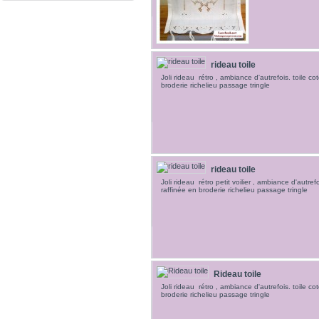
rideau toile
Joli rideau rétro , ambiance d'autrefois. toile cot
broderie richelieu passage tringle
rideau toile
Joli rideau rétro petit voilier , ambiance d'autrefo
raffinée en broderie richelieu passage tringle
Rideau toile
Joli rideau rétro , ambiance d'autrefois. toile cot
broderie richelieu passage tringle