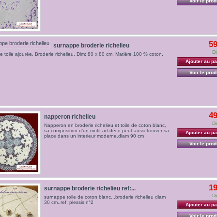
Voir le prod
59
surnappe broderie richelieu
Di
 toile ajourée. Broderie richelieu. Dim: 80 x 80 cm. Matiére 100 % coton.
Ajouter au pa
Voir le prod
49
napperon richelieu
Di
Napperon en broderie richelieu et toile de coton blanc,
sa composition d'un motif art déco peut aussi trouver sa
Ajouter au pa
place dans un interieur moderne.diam 90 cm
Voir le prod
19
surnappe broderie richelieu ref:...
Di
surnappe toile de coton blanc...broderie richelieu diam
30 cm..ref: plessis n°2
Ajouter au pa
Voir le prod