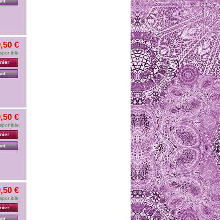
uit
,50 €
sponible
nier
uit
,50 €
sponible
nier
uit
,50 €
sponible
nier
uit