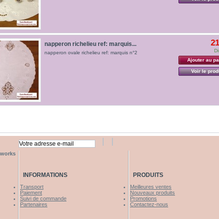
21
napperon richelieu ref: marquis...
Di
napperon ovale richelieu ref: marquis n°2
Ajouter au pa
Voir le prod
tworks
INFORMATIONS
PRODUITS
Transport
Meilleures ventes
Paiement
Nouveaux produits
Suivi de commande
Promotions
Partenaires
Contactez-nous