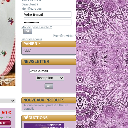
Déjà client ?
Identifiez-vous :
Mot de passe oublié ?
Première visite ?
Inscrivez-vous
PANIER
(vide)
NEWSLETTER
NOUVEAUX PRODUITS
Aucun nouveau produit à l'heure
actuelle
,50 €
sponible
RÉDUCTIONS
nier
napperon
dentelle du puy