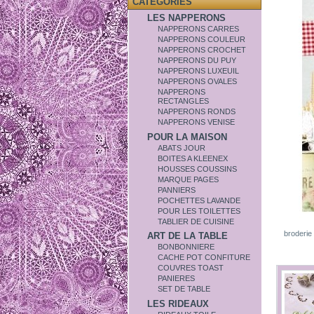
CATÉGORIES
LES NAPPERONS
NAPPERONS CARRES
NAPPERONS COULEUR
NAPPERONS CROCHET
NAPPERONS DU PUY
NAPPERONS LUXEUIL
NAPPERONS OVALES
NAPPERONS
RECTANGLES
NAPPERONS RONDS
NAPPERONS VENISE
POUR LA MAISON
ABATS JOUR
BOITES A KLEENEX
HOUSSES COUSSINS
MARQUE PAGES
PANNIERS
POCHETTES LAVANDE
POUR LES TOILETTES
TABLIER DE CUISINE
broderie 
ART DE LA TABLE
BONBONNIERE
CACHE POT CONFITURE
COUVRES TOAST
PANIERES
SET DE TABLE
LES RIDEAUX