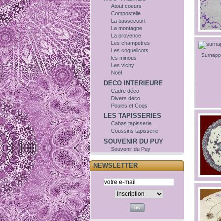
Atout coeurs
Compostelle
La bassecourt
La montagne
La provence
Les champetres
Les coquelicots
Surnappe
les minous
Les vichy
Noël
DECO INTERIEURE
Cadre déco
Divers dèco
Poules et Coqs
LES TAPISSERIES
Cabas tapisserie
Coussins tapisserie
SOUVENIR DU PUY
Souvenir du Puy
NEWSLETTER