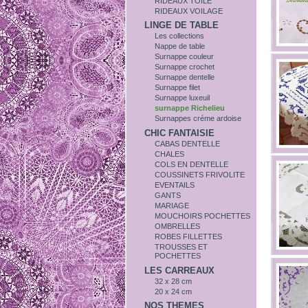
RIDEAUX TOILE
RIDEAUX VOILAGE
LINGE DE TABLE
Les collections
Nappe de table
Surnappe couleur
Surnappe crochet
Surnappe dentelle
Surnappe filet
Surnappe luxeuil
surnappe Richelieu
Surnappes créme ardoise
CHIC FANTAISIE
CABAS DENTELLE
CHALES
COLS EN DENTELLE
COUSSINETS FRIVOLITE
EVENTAILS
GANTS
MARIAGE
MOUCHOIRS POCHETTES
OMBRELLES
ROBES FILLETTES
TROUSSES ET
POCHETTES
LES CARREAUX
32 x 28 cm
20 x 24 cm
NOS THEMES