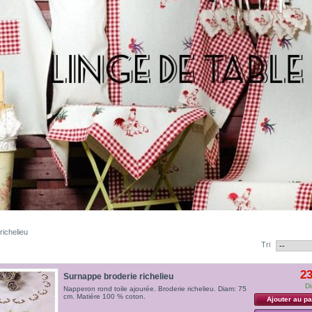
richelieu
Tri
23
Surnappe broderie richelieu
Di
Napperon rond toile ajourée. Broderie richelieu. Diam: 75
cm. Matiére 100 % coton.
Ajouter au pa