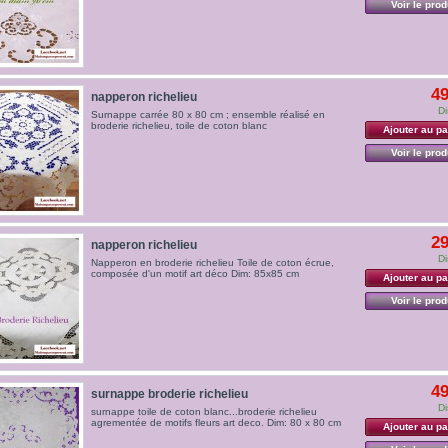
Voir le prod
49
napperon richelieu
Di
Surnappe carrée 80 x 80 cm ; ensemble réalisé en
broderie richelieu, toile de coton blanc
Ajouter au pa
Voir le prod
29
napperon richelieu
Di
Napperon en broderie richelieu Toile de coton écrue,
composée d'un motif art déco Dim: 85x85 cm
Ajouter au pa
Voir le prod
49
surnappe broderie richelieu
Di
surnappe toile de coton blanc...broderie richelieu
agrementée de motifs fleurs art deco. Dim: 80 x 80 cm
Ajouter au pa