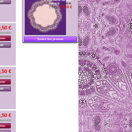
uit
38,00 €
ref: n°4
19,00 €
(-50%)
,50 €
sponible
nier
Toutes les promos
uit
,50 €
sponible
nier
uit
,50 €
sponible
nier