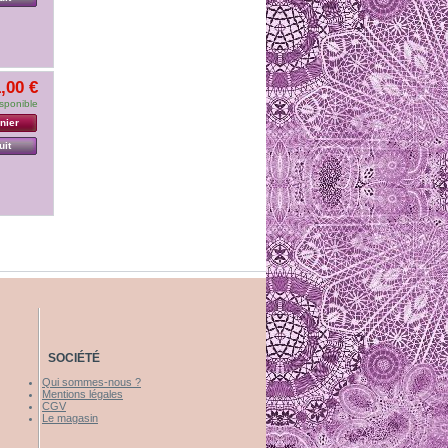
,00 €
sponible
nier
uit
SOCIÉTÉ
Qui sommes-nous ?
Mentions légales
CGV
Le magasin