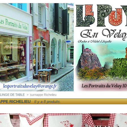
LINGE DE TABLE
>
surnappe Richelieu
PPE RICHELIEU
Il y a 8 produits.