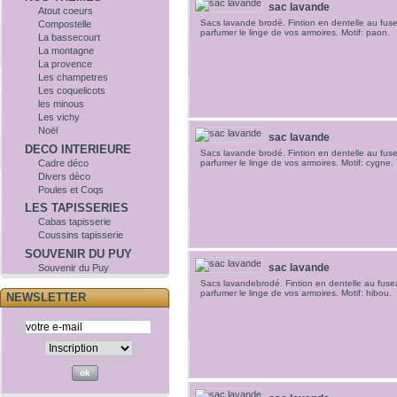
sac lavande
Atout coeurs
Sacs lavande brodé. Fintion en dentelle au fuse
Compostelle
parfumer le linge de vos armoires. Motif: paon.
La bassecourt
La montagne
La provence
Les champetres
Les coquelicots
les minous
Les vichy
Noël
sac lavande
DECO INTERIEURE
Sacs lavande brodé. Fintion en dentelle au fuse
Cadre déco
parfumer le linge de vos armoires. Motif: cygne.
Divers dèco
Poules et Coqs
LES TAPISSERIES
Cabas tapisserie
Coussins tapisserie
SOUVENIR DU PUY
sac lavande
Souvenir du Puy
Sacs lavandebrodé. Fintion en dentelle au fusea
parfumer le linge de vos armoires. Motif: hibou.
NEWSLETTER