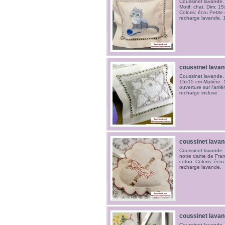
Coussinet lavande. 
Motif: chat. Dim: 1
Coloris: écru Petite 
recharge lavande. 1
coussinet lava
Coussinet lavande. 
15x15 cm Matiére: 
ouverture sur l'arr
recharge incluse.
coussinet lava
Coussinet lavande. 
notre dame de Fran
coton. Coloris: écru 
recharge lavande.
coussinet lava
Coussinet lavande. 