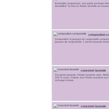
Ensemble comprenant: une petite pochette initia
dentellière" le tout en finition dentelle au fuse
composition c
Composition st jacques de compostelle compren
jacques de compostelle. 1 sachet lavande brode
coussinet lavande
Coussinet lavande. Finition broderie main. Moti
100 % coton. Coloris: écru Petite ouverture sur l
recharge incluse.
coussinet lavande