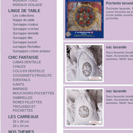
RIDEAUX TOILE
Pochette lavan
RIDEAUX VOILAGE
Pochette lavande. M
LINGE DE TABLE
coeur trouvera sa p
d'une petite ouvertu
Les collections
pochette.
Nappe de table
Surnappe couleur
Surnappe crochet
Surnappe dentelle
Surnappe filet
Surnappe luxeuil
surnappe Richelieu
sac lavande
Surnappes créme ardoise
Sacs lavande brodé.
main. Accessoire id
CHIC FANTAISIE
armoires. Motif: fao
CABAS DENTELLE
CHALES
COLS EN DENTELLE
COUSSINETS FRIVOLITE
EVENTAILS
GANTS
MARIAGE
sac lavande
MOUCHOIRS POCHETTES
Sacs lavande brodé.
OMBRELLES
main. Accessoire id
ROBES FILLETTES
armoires. Motif: fao
TROUSSES ET
POCHETTES
LES CARREAUX
32 x 28 cm
20 x 24 cm
NOS THEMES