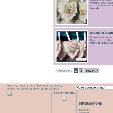
mimosa. Dim: 15x15
écru Petite ouvertur
lavande.
coussinet lava
Coussinet lavande. 
Rose. Dim: 15x15 cm
Petite ouverture sur
« Précédent
1
2
Suivant »
Inscrivez-vous à notre Newsletter et recevez
toutes nos dernières news et promotions !
Social Networks
INFORMATIONS
Transport
Paiement