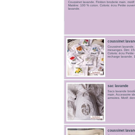
Coussinet lavande. Finition broderie main. moti
Matiére: 100 % coton. Coloris: écru Petite ouvert
lavande.
coussinet lava
Coussinet lavande. F
mesanges. Dim: 15x
Coloris: écru Petite 
recharge lavande. 1
sac lavande
Sacs lavande brodé.
main. Accessoire id
armoires. Motif: dent
coussinet lava