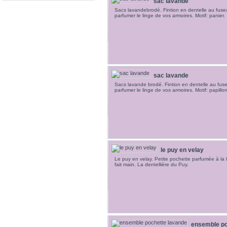
sac lavande
Sacs lavandebrodé. Fintion en dentelle au fusea
parfumer le linge de vos armoires. Motif: panier.
sac lavande
Sacs lavande brodé. Fintion en dentelle au fuse
parfumer le linge de vos armoires. Motif: papillon
le puy en velay
Le puy en velay. Petite pochette parfumée à la 
fait main. La dentellière du Puy.
ensemble po