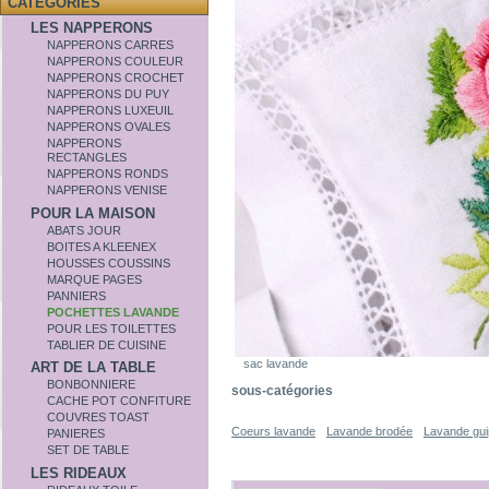
CATÉGORIES
LES NAPPERONS
NAPPERONS CARRES
NAPPERONS COULEUR
NAPPERONS CROCHET
NAPPERONS DU PUY
NAPPERONS LUXEUIL
NAPPERONS OVALES
NAPPERONS
RECTANGLES
NAPPERONS RONDS
NAPPERONS VENISE
POUR LA MAISON
ABATS JOUR
BOITES A KLEENEX
HOUSSES COUSSINS
MARQUE PAGES
PANNIERS
POCHETTES LAVANDE
POUR LES TOILETTES
TABLIER DE CUISINE
sac lavande
ART DE LA TABLE
BONBONNIERE
sous-catégories
CACHE POT CONFITURE
COUVRES TOAST
Coeurs lavande
Lavande brodée
Lavande gui
PANIERES
SET DE TABLE
LES RIDEAUX