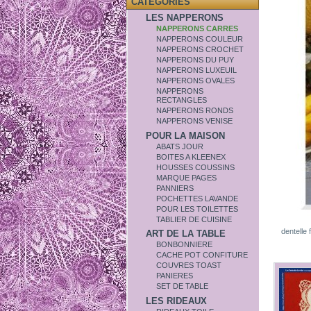
CATÉGORIES
LES NAPPERONS
NAPPERONS CARRES
NAPPERONS COULEUR
NAPPERONS CROCHET
NAPPERONS DU PUY
NAPPERONS LUXEUIL
NAPPERONS OVALES
NAPPERONS
RECTANGLES
NAPPERONS RONDS
NAPPERONS VENISE
POUR LA MAISON
ABATS JOUR
BOITES A KLEENEX
HOUSSES COUSSINS
MARQUE PAGES
PANNIERS
POCHETTES LAVANDE
POUR LES TOILETTES
TABLIER DE CUISINE
dentelle
ART DE LA TABLE
BONBONNIERE
CACHE POT CONFITURE
COUVRES TOAST
PANIERES
SET DE TABLE
LES RIDEAUX