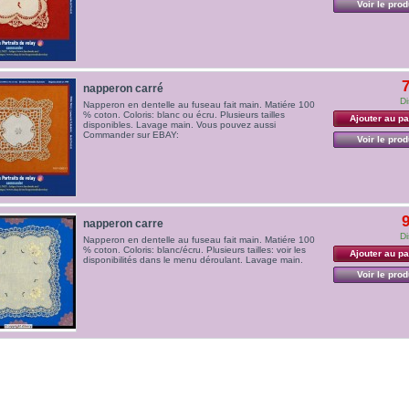
Voir le prod
7
napperon carré
Di
Napperon en dentelle au fuseau fait main. Matiére 100
% coton. Coloris: blanc ou écru. Plusieurs tailles
Ajouter au pa
disponibles. Lavage main. Vous pouvez aussi
Commander sur EBAY:
Voir le prod
9
napperon carre
Di
Napperon en dentelle au fuseau fait main. Matiére 100
% coton. Coloris: blanc/écru. Plusieurs tailles: voir les
Ajouter au pa
disponibilités dans le menu déroulant. Lavage main.
Voir le prod