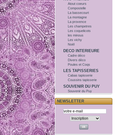
Atout coeurs
Compostelle
La bassecourt
La montagne
La provence
Les champetres
Les coquelicots
les minous
Les vichy
Noël
DECO INTERIEURE
Cadre déco
Divers dèco
Poules et Coqs
LES TAPISSERIES
Cabas tapisserie
Coussins tapisserie
SOUVENIR DU PUY
Souvenir du Puy
NEWSLETTER