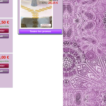
uit
24,15 €
(-30%)
,50 €
sponible
nier
Toutes les promos
uit
,00 €
sponible
nier
uit