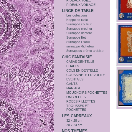
RIDEAUX TOILE
RIDEAUX VOILAGE
LINGE DE TABLE
Les collections
Nappe de table
Surnappe couleur
Surnappe crochet
Surnappe dentelle
Surnappe filet
Surnappe luxeuil
surnappe Richelieu
Surnappes créme ardoise
CHIC FANTAISIE
CABAS DENTELLE
CHALES
COLS EN DENTELLE
COUSSINETS FRIVOLITE
EVENTAILS
GANTS
MARIAGE
MOUCHOIRS POCHETTES
OMBRELLES
ROBES FILLETTES
TROUSSES ET
POCHETTES
LES CARREAUX
32 x 28 cm
20 x 24 cm
NOS THEMES