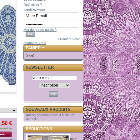
Déjà client ?
Identifiez-vous :
Mot de passe oublié ?
Première visite ?
Inscrivez-vous
PANIER
(vide)
NEWSLETTER
NOUVEAUX PRODUITS
Aucun nouveau produit à l'heure
actuelle
,50 €
sponible
RÉDUCTIONS
nier
surnappe
34,50 €
dentelle