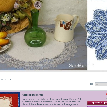
 fuseau carre
Tri
7
napperon carré
Di
Napperon en dentelle au fuseau fait main. Matiére 100
% coton. Coloris: blanc/écru. Plusieurs tailles: voir les
Ajouter au pa
disponibilités dans le menu déroulant. Lavage main.