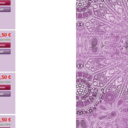
nier
uit
,50 €
sponible
nier
uit
,50 €
sponible
nier
uit
,50 €
sponible