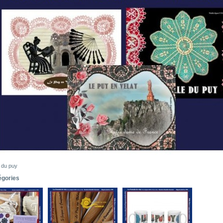
 du puy
égories