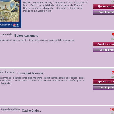
Di
Pichet " souvenir du Puy ". Hauteur 17 cm. Capacité 1
litre. Déco: La cathédrale. Notre dame de France.
Ajouter au pa
Rocher st michel d'aiguilhe. St joseph. Chateau de
Polignac La vierge noire.
Voir le prod
5
Boites caramels
Di
métaliques Comprenant 5 bonbons caramels au sel de guerande.
Ajouter au pa
Voir le prod
7
coussinet lavande
Di
t lavande. Finition broderie machine. motif: notre dame de France. Dim:
 Matiére: 100 % coton. Coloris: écru Petite ouverture sur l'arriére pour la
Ajouter au pa
 lavande.
Voir le prod
19
Cadre étain...