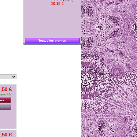
10,15 €
Toutes les promos
,50 €
sponible
nier
uit
,50 €