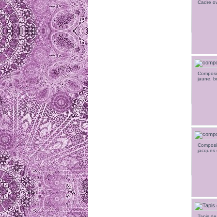
Cadre ov
Composit
jaune, b
Composit
jacques 
Tapis de