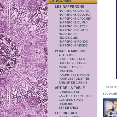
CATÉGORIES
LES NAPPERONS
NAPPERONS CARRES
NAPPERONS COULEUR
NAPPERONS CROCHET
NAPPERONS DU PUY
NAPPERONS LUXEUIL
NAPPERONS OVALES
NAPPERONS
RECTANGLES
NAPPERONS RONDS
NAPPERONS VENISE
POUR LA MAISON
ABATS JOUR
BOITES A KLEENEX
HOUSSES COUSSINS
MARQUE PAGES
PANNIERS
POCHETTES LAVANDE
POUR LES TOILETTES
TABLIER DE CUISINE
souvenir
ART DE LA TABLE
BONBONNIERE
sous-cat
CACHE POT CONFITURE
COUVRES TOAST
PANIERES
SET DE TABLE
LES RIDEAUX