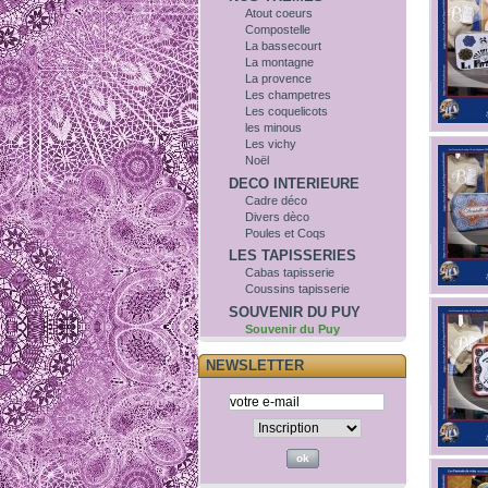
Atout coeurs
Compostelle
La bassecourt
La montagne
La provence
Les champetres
Les coquelicots
les minous
Les vichy
Noël
DECO INTERIEURE
Cadre déco
Divers dèco
Poules et Coqs
LES TAPISSERIES
Cabas tapisserie
Coussins tapisserie
SOUVENIR DU PUY
Souvenir du Puy
NEWSLETTER