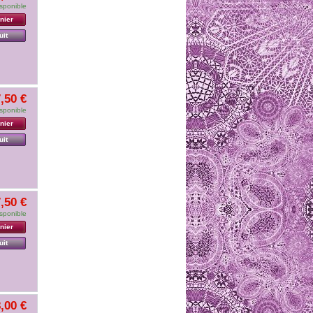
sponible
nier
uit
,50 €
sponible
nier
uit
,50 €
sponible
nier
uit
,00 €