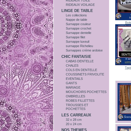
RIDEAUX TOILE
RIDEAUX VOILAGE
LINGE DE TABLE
Les collections
Nappe de table
Boi
Surnappe couleur
Surnappe crochet
Surnappe dentelle
Surnappe filet
Surnappe luxeuil
surnappe Richelieu
Surnappes créme ardoise
CHIC FANTAISIE
CABAS DENTELLE
CHALES
Tapi
COLS EN DENTELLE
COUSSINETS FRIVOLITE
EVENTAILS
GANTS
MARIAGE
MOUCHOIRS POCHETTES
OMBRELLES
ROBES FILLETTES
TROUSSES ET
POCHETTES
LES CARREAUX
32 x 28 cm
20 x 24 cm
NOS THEMES