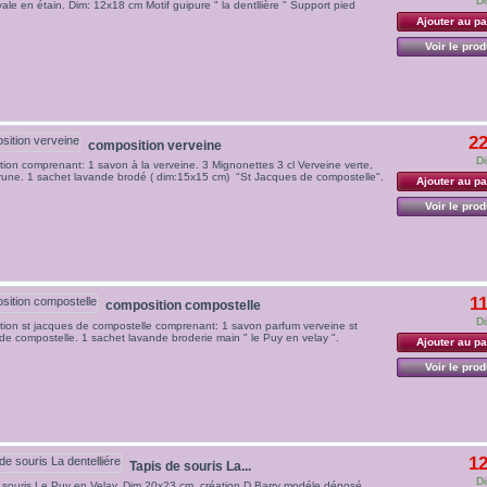
Di
ale en étain. Dim: 12x18 cm Motif guipure " la dentllière " Support pied
Ajouter au pa
Voir le prod
22
composition verveine
Di
ion comprenant: 1 savon à la verveine. 3 Mignonettes 3 cl Verveine verte,
rune. 1 sachet lavande brodé ( dim:15x15 cm) "St Jacques de compostelle".
Ajouter au pa
Voir le prod
11
composition compostelle
Di
ion st jacques de compostelle comprenant: 1 savon parfum verveine st
de compostelle. 1 sachet lavande broderie main " le Puy en velay ".
Ajouter au pa
Voir le prod
12
Tapis de souris La...
Di
 souris Le Puy en Velay. Dim 20x23 cm. création D.Barry modéle déposé.