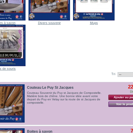
tes à savon
Divers souvenir
Mugs
s de souris
Tri
22
Couteau Le Puy St Jacques
Di
Couteau Souvenir du Puy st Jacques de Compostelle.
Matière bois de chêne. Une bonne idée avant votre
Ajouter au pa
depart du Puy en Velay sur la route de st Jacques de
compostelle.
Voir le prod
7
Boites à savon