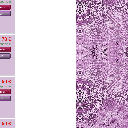
sponible
nier
uit
,70 €
sponible
nier
uit
,50 €
sponible
nier
uit
,50 €