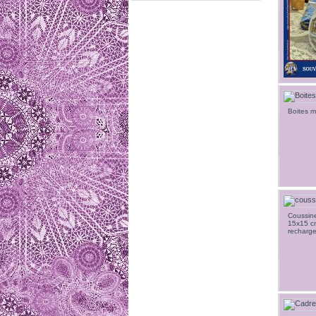
Boites 
Coussine
15x15 cm
recharge