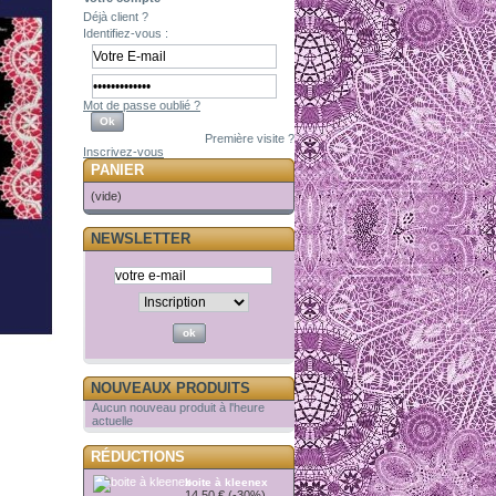
Déjà client ?
Identifiez-vous :
Mot de passe oublié ?
Première visite ?
Inscrivez-vous
PANIER
(vide)
NEWSLETTER
NOUVEAUX PRODUITS
Aucun nouveau produit à l'heure
actuelle
RÉDUCTIONS
boite à kleenex
14,50 €
(-30%)