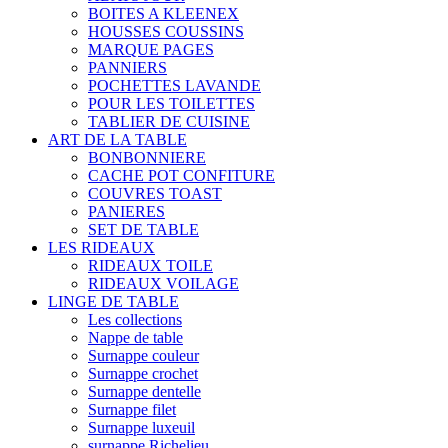
BOITES A KLEENEX
HOUSSES COUSSINS
MARQUE PAGES
PANNIERS
POCHETTES LAVANDE
POUR LES TOILETTES
TABLIER DE CUISINE
ART DE LA TABLE
BONBONNIERE
CACHE POT CONFITURE
COUVRES TOAST
PANIERES
SET DE TABLE
LES RIDEAUX
RIDEAUX TOILE
RIDEAUX VOILAGE
LINGE DE TABLE
Les collections
Nappe de table
Surnappe couleur
Surnappe crochet
Surnappe dentelle
Surnappe filet
Surnappe luxeuil
surnappe Richelieu