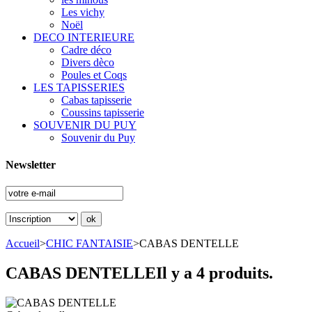
Les vichy
Noël
DECO INTERIEURE
Cadre déco
Divers dèco
Poules et Coqs
LES TAPISSERIES
Cabas tapisserie
Coussins tapisserie
SOUVENIR DU PUY
Souvenir du Puy
Newsletter
Accueil
>
CHIC FANTAISIE
>
CABAS DENTELLE
CABAS DENTELLE
Il y a 4 produits.