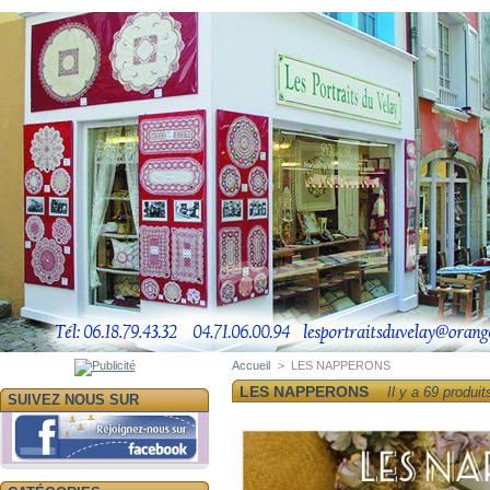
Accueil
>
LES NAPPERONS
LES NAPPERONS
Il y a 69 produit
SUIVEZ NOUS SUR