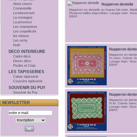
Atout coeurs
Napperon dentelle
Compostelle
Napperon en dentelle au fuseau fait main. Matiér
La bassecourt
Plusieurs tailles disponibles. Lavage main. Vo
EBAY:
La montagne
La provence
Les champetres
Les coquelicots
les minous
Les vichy
Noël
Napperon dente
DECO INTERIEURE
Napperon en dentell
Cadre déco
% coton. Coloris: éc
Divers dèco
Lavage main. Vous
EBAY:
Poules et Coqs
LES TAPISSERIES
Cabas tapisserie
Coussins tapisserie
SOUVENIR DU PUY
Souvenir du Puy
Napperon dente
Napperon en dentell
NEWSLETTER
% lin. Coloris: blanc
Lavage main. Vous
EBAY: