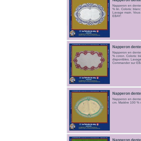
Napperon dente
Napperon en dentell
% lin. Coloris: blanc
Lavage main. Vous
EBAY:
Napperon dente
Napperon en dentell
% coton. Coloris: bl
disponibles. Lavag
Commander sur E
Napperon dente
Napperon en dentel
cm. Matiére 100 % 
Napperon dente