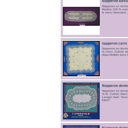
Napperon luxeui
Napperon en dentel
Matiére 100 % coton.
le menu déroulant.
napperon carre
Napperon en dentell
% coton. Coloris: bla
disponibilités dans
Napperon dente
Napperon en dentell
% lin. Coloris: blanc
Lavage main. Vous
EBAY: