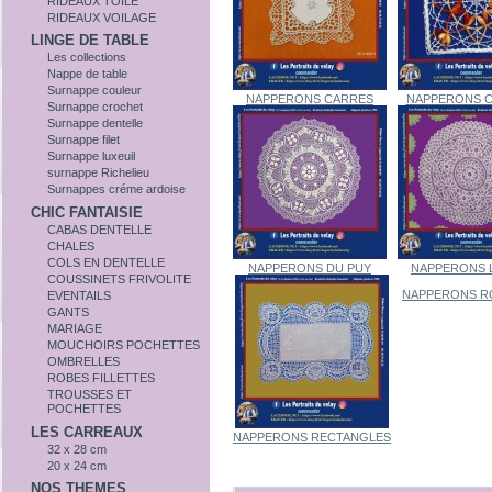
RIDEAUX TOILE
RIDEAUX VOILAGE
LINGE DE TABLE
Les collections
Nappe de table
Surnappe couleur
NAPPERONS CARRES
NAPPERONS 
Surnappe crochet
Surnappe dentelle
Surnappe filet
Surnappe luxeuil
surnappe Richelieu
Surnappes créme ardoise
CHIC FANTAISIE
CABAS DENTELLE
CHALES
COLS EN DENTELLE
NAPPERONS DU PUY
NAPPERONS 
COUSSINETS FRIVOLITE
NAPPERONS R
EVENTAILS
GANTS
MARIAGE
MOUCHOIRS POCHETTES
OMBRELLES
ROBES FILLETTES
TROUSSES ET
POCHETTES
LES CARREAUX
NAPPERONS RECTANGLES
32 x 28 cm
20 x 24 cm
NOS THEMES