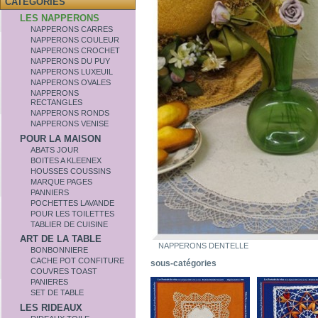
CATÉGORIES
LES NAPPERONS
NAPPERONS CARRES
NAPPERONS COULEUR
NAPPERONS CROCHET
NAPPERONS DU PUY
NAPPERONS LUXEUIL
NAPPERONS OVALES
NAPPERONS
RECTANGLES
NAPPERONS RONDS
NAPPERONS VENISE
POUR LA MAISON
ABATS JOUR
BOITES A KLEENEX
HOUSSES COUSSINS
MARQUE PAGES
PANNIERS
POCHETTES LAVANDE
POUR LES TOILETTES
TABLIER DE CUISINE
ART DE LA TABLE
NAPPERONS DENTELLE
BONBONNIERE
CACHE POT CONFITURE
sous-catégories
COUVRES TOAST
PANIERES
SET DE TABLE
LES RIDEAUX