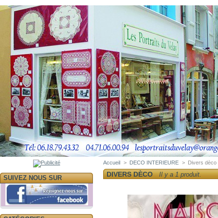
Accueil
>
DECO INTERIEURE
>
Divers dèco
DIVERS DÈCO
Il y a 1 produit.
SUIVEZ NOUS SUR