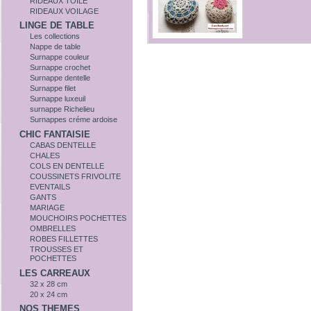
RIDEAUX TOILE
RIDEAUX VOILAGE
LINGE DE TABLE
Les collections
Nappe de table
Surnappe couleur
Surnappe crochet
Surnappe dentelle
Surnappe filet
Surnappe luxeuil
surnappe Richelieu
Surnappes créme ardoise
CHIC FANTAISIE
CABAS DENTELLE
CHALES
COLS EN DENTELLE
COUSSINETS FRIVOLITE
EVENTAILS
GANTS
MARIAGE
MOUCHOIRS POCHETTES
OMBRELLES
ROBES FILLETTES
TROUSSES ET
POCHETTES
LES CARREAUX
32 x 28 cm
20 x 24 cm
NOS THEMES