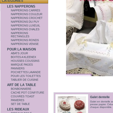
CATÉGORIES
LES NAPPERONS
NAPPERONS CARRES
NAPPERONS COULEUR
NAPPERONS CROCHET
NAPPERONS DU PUY
NAPPERONS LUXEUIL
NAPPERONS OVALES
NAPPERONS
RECTANGLES
NAPPERONS RONDS
NAPPERONS VENISE
POUR LA MAISON
ABATS JOUR
BOITES A KLEENEX
HOUSSES COUSSINS
MARQUE PAGES
PANNIERS
POCHETTES LAVANDE
POUR LES TOILETTES
TABLIER DE CUISINE
ART DE LA TABLE
BONBONNIERE
CACHE POT CONFITURE
COUVRES TOAST
Galet dentelle
PANIERES
Galet en dentelle au
SET DE TABLE
presse papier. Créat
chaque disponible
LES RIDEAUX