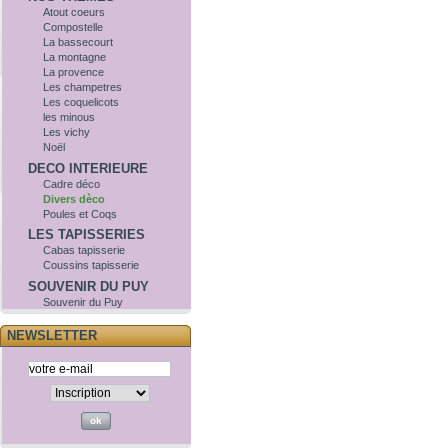
Atout coeurs
Compostelle
La bassecourt
La montagne
La provence
Les champetres
Les coquelicots
les minous
Les vichy
Noël
DECO INTERIEURE
Cadre déco
Divers dèco
Poules et Coqs
LES TAPISSERIES
Cabas tapisserie
Coussins tapisserie
SOUVENIR DU PUY
Souvenir du Puy
NEWSLETTER