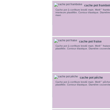
cache pot framboi
Cache pot à confiture brodé main. Motif " framb
interieure plastifiée. Contour élastique. Diamétr
maxi.
cache pot fraise
Cache pot à confiture brodé main. Motif " fraise
plastifiée. Contour élastique. Diamétre couvercl
cache pot péche
Cache pot à confiture brodé main. Motif " pêche
plastifiée. Contour élastique. Diamétre couvercl