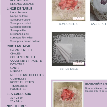
RIDEAUX TOILE
RIDEAUX VOILAGE
LINGE DE TABLE
Les collections
Nappe de table
Surnappe couleur
Surnappe crochet
BONBONNIERE
CACHE POT
Surnappe dentelle
Surnappe filet
Surnappe luxeuil
surnappe Richelieu
Surnappes créme ardoise
CHIC FANTAISIE
CABAS DENTELLE
CHALES
COLS EN DENTELLE
COUSSINETS FRIVOLITE
EVENTAILS
GANTS
SET DE TABLE
MARIAGE
MOUCHOIRS POCHETTES
OMBRELLES
ROBES FILLETTES
bonbonniére lux
TROUSSES ET
Bonbonnière en dent
POCHETTES
Matiére 100 % coto
LES CARREAUX
32 x 28 cm
20 x 24 cm
NOS THEMES