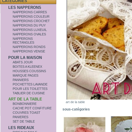
CATÉGORIES
LES NAPPERONS
NAPPERONS CARRES
NAPPERONS COULEUR
NAPPERONS CROCHET
NAPPERONS DU PUY
NAPPERONS LUXEUIL
NAPPERONS OVALES
NAPPERONS
RECTANGLES
NAPPERONS RONDS
NAPPERONS VENISE
POUR LA MAISON
ABATS JOUR
BOITES A KLEENEX
HOUSSES COUSSINS
MARQUE PAGES
PANNIERS
POCHETTES LAVANDE
POUR LES TOILETTES
TABLIER DE CUISINE
ART DE LA TABLE
art de la table
BONBONNIERE
CACHE POT CONFITURE
sous-catégories
COUVRES TOAST
PANIERES
SET DE TABLE
LES RIDEAUX