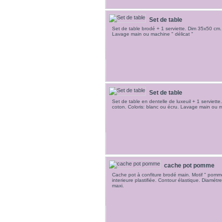
Set de table
Set de table brodé + 1 serviette. Dim 35x50 cm.
Lavage main ou machine " délicat "
Set de table
Set de table en dentelle de luxeuil + 1 serviet
coton. Coloris: blanc ou écru. Lavage main ou m
cache pot pomme
Cache pot à confiture brodé main. Motif " pomm
interieure plastifiée. Contour élastique. Diamétr
maxi.