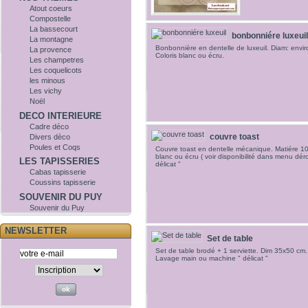
Atout coeurs
Compostelle
La bassecourt
bonbonniére luxeuil
La montagne
Bonbonnière en dentelle de luxeuil. Diam: envi
La provence
Coloris blanc ou écru.
Les champetres
Les coquelicots
les minous
Les vichy
Noël
DECO INTERIEURE
Cadre déco
couvre toast
Divers dèco
Poules et Coqs
Couvre toast en dentelle mécanique. Matiére 10
blanc ou écru ( voir disponibilité dans menu dé
LES TAPISSERIES
délicat "
Cabas tapisserie
Coussins tapisserie
SOUVENIR DU PUY
Souvenir du Puy
NEWSLETTER
Set de table
Set de table brodé + 1 serviette. Dim 35x50 cm
Lavage main ou machine " délicat "