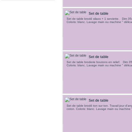
Set de table
Set de table brodé silaos + 1 serviette. Dim
Coloris: blanc. Lavage main ou machine " délica
Set de table
Set de table broderie boutons en relief. Dim 
Coloris: blanc. Lavage main ou machine " délic
Set de table
Set de table brodé ton sur ton. Travail jour d'
coton. Coloris: blanc. Lavage main ou machine 