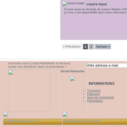
couvre toast
Couvre toast en dentelle de luxeuil. Matiére 10
ou écru ( voir disponibilité dans menu déroulant
"
« Précédent
1
2
Suivant »
Inscrivez-vous à notre Newsletter et recevez
toutes nos dernières news et promotions !
Social Networks
INFORMATIONS
Transport
Paiement
Suivi de commande
Partenaires
EXPÉDITION 48H/ 7 J
PAIEMENT SÉCURISÉ