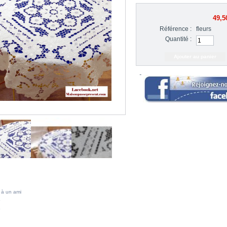
49,5
Référence :
fleurs
Quantité :
 à un ami
A MÊME CATÉGORIE