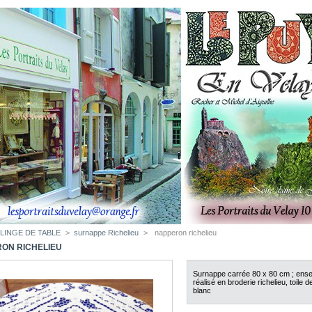
LINGE DE TABLE
>
surnappe Richelieu
>
napperon richelieu
ON RICHELIEU
Surnappe carrée 80 x 80 cm ; ens
réalisé en broderie richelieu, toile 
blanc