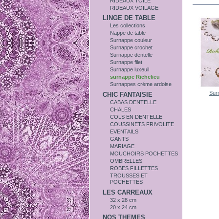
RIDEAUX TOILE
RIDEAUX VOILAGE
LINGE DE TABLE
Les collections
Nappe de table
Surnappe couleur
Surnappe crochet
Surnappe dentelle
Surnappe filet
Surnappe luxeuil
surnappe Richelieu
Surnappes créme ardoise
Sur
CHIC FANTAISIE
CABAS DENTELLE
CHALES
COLS EN DENTELLE
COUSSINETS FRIVOLITE
EVENTAILS
GANTS
MARIAGE
MOUCHOIRS POCHETTES
OMBRELLES
ROBES FILLETTES
TROUSSES ET
POCHETTES
LES CARREAUX
32 x 28 cm
20 x 24 cm
NOS THEMES