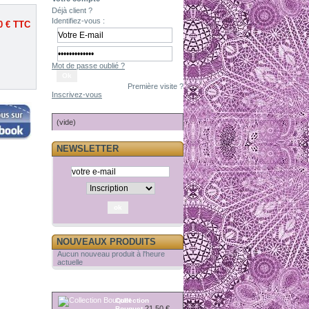
Déjà client ?
Identifiez-vous :
0 €
TTC
Mot de passe oublié ?
Première visite ?
Inscrivez-vous
PANIER
(vide)
NEWSLETTER
NOUVEAUX PRODUITS
Aucun nouveau produit à l'heure
actuelle
RÉDUCTIONS
Collection
21,50 €
Bouquet