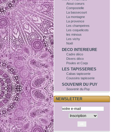
Atout coeurs
Compostelle
La bassecourt
La montagne
La provence
Les champetres
Les coquelicots
les minous
Les vichy
Noël
DECO INTERIEURE
Cadre déco
Divers dèco
Poules et Coqs
LES TAPISSERIES
Cabas tapisserie
Coussins tapisserie
SOUVENIR DU PUY
Souvenir du Puy
NEWSLETTER