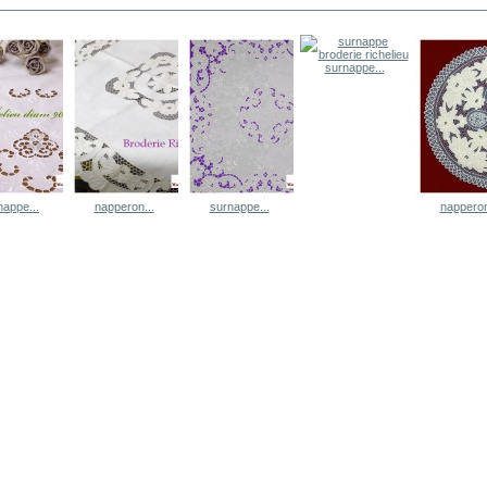
surnappe...
nappe...
napperon...
surnappe...
napperon