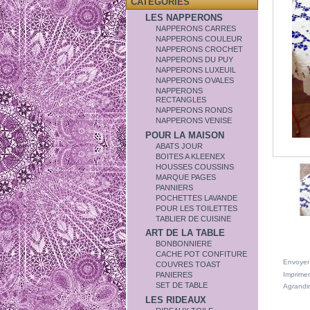
CATÉGORIES
LES NAPPERONS
NAPPERONS CARRES
NAPPERONS COULEUR
NAPPERONS CROCHET
NAPPERONS DU PUY
NAPPERONS LUXEUIL
NAPPERONS OVALES
NAPPERONS
RECTANGLES
NAPPERONS RONDS
NAPPERONS VENISE
POUR LA MAISON
ABATS JOUR
BOITES A KLEENEX
HOUSSES COUSSINS
MARQUE PAGES
PANNIERS
POCHETTES LAVANDE
POUR LES TOILETTES
TABLIER DE CUISINE
ART DE LA TABLE
BONBONNIERE
CACHE POT CONFITURE
Envoyer
COUVRES TOAST
Imprimer
PANIERES
SET DE TABLE
Agrandir
LES RIDEAUX
DANS L