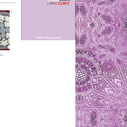
12,90 €
(-40%)
surnappe...
Toutes les promos
...
napperon...