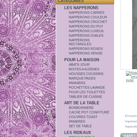
CATÉGORIES
LES NAPPERONS
NAPPERONS CARRES
NAPPERONS COULEUR
NAPPERONS CROCHET
NAPPERONS DU PUY
NAPPERONS LUXEUIL
NAPPERONS OVALES
NAPPERONS
RECTANGLES
NAPPERONS RONDS
NAPPERONS VENISE
POUR LA MAISON
ABATS JOUR
BOITES A KLEENEX
HOUSSES COUSSINS
MARQUE PAGES
PANNIERS
POCHETTES LAVANDE
POUR LES TOILETTES
TABLIER DE CUISINE
ART DE LA TABLE
BONBONNIERE
CACHE POT CONFITURE
Envoyer
COUVRES TOAST
Imprimer
PANIERES
SET DE TABLE
Agrandir
LES RIDEAUX
DANS L