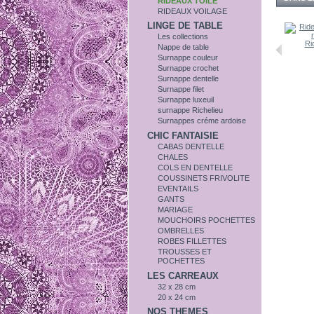
RIDEAUX TOILE
RIDEAUX VOILAGE
LINGE DE TABLE
Les collections
Ri
Nappe de table
Surnappe couleur
Surnappe crochet
Surnappe dentelle
Surnappe filet
Surnappe luxeuil
surnappe Richelieu
Surnappes créme ardoise
CHIC FANTAISIE
CABAS DENTELLE
CHALES
COLS EN DENTELLE
COUSSINETS FRIVOLITE
EVENTAILS
GANTS
MARIAGE
MOUCHOIRS POCHETTES
OMBRELLES
ROBES FILLETTES
TROUSSES ET
POCHETTES
LES CARREAUX
32 x 28 cm
20 x 24 cm
NOS THEMES