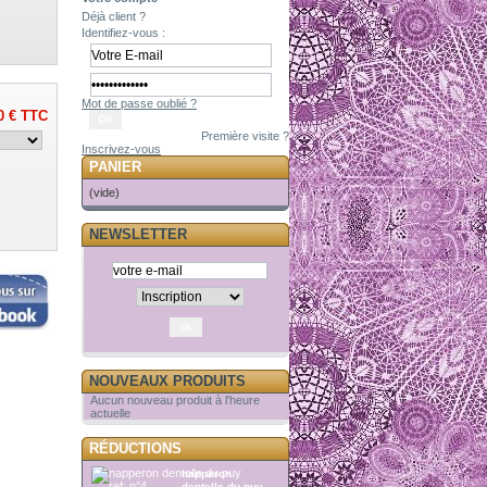
Déjà client ?
Identifiez-vous :
Mot de passe oublié ?
0 €
TTC
Première visite ?
Inscrivez-vous
PANIER
(vide)
NEWSLETTER
NOUVEAUX PRODUITS
Aucun nouveau produit à l'heure
actuelle
RÉDUCTIONS
napperon
dentelle du puy