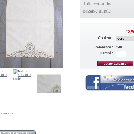
Toile coton fine
passage tringle
12,5
Couleur :
Référence :
498
Quantité :
 à un ami
A MÊME CATÉGORIE