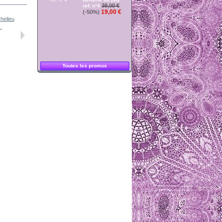
38,00 €
ref: n°4
19,00 €
(-50%)
.
rideau toile...
rideau toile
rideau toile
rideau toile
Toutes les promos