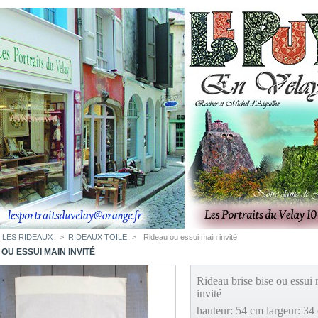
LES RIDEAUX
>
RIDEAUX TOILE
>
Rideau ou essui main invité
OU ESSUI MAIN INVITÉ
Rideau brise bise ou
essui
invité
hauteur: 54 cm largeur: 34