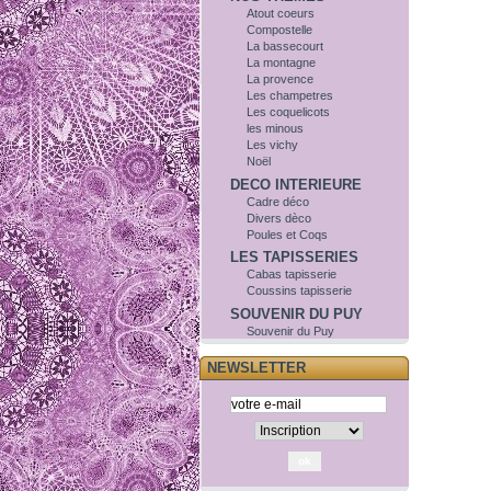
Atout coeurs
Compostelle
La bassecourt
La montagne
La provence
Les champetres
Les coquelicots
les minous
Les vichy
Noël
DECO INTERIEURE
Cadre déco
Divers dèco
Poules et Coqs
LES TAPISSERIES
Cabas tapisserie
Coussins tapisserie
SOUVENIR DU PUY
Souvenir du Puy
NEWSLETTER