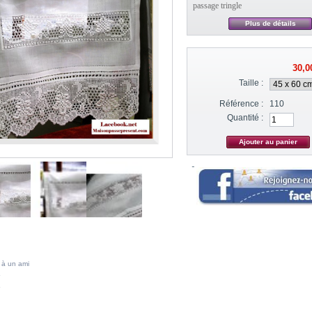
passage tringle
Plus de détails
30,0
Taille :
Référence :
110
Quantité :
 à un ami
A MÊME CATÉGORIE