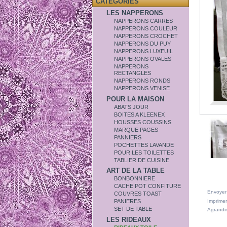
CATÉGORIES
LES NAPPERONS
NAPPERONS CARRES
NAPPERONS COULEUR
NAPPERONS CROCHET
NAPPERONS DU PUY
NAPPERONS LUXEUIL
NAPPERONS OVALES
NAPPERONS
RECTANGLES
NAPPERONS RONDS
NAPPERONS VENISE
POUR LA MAISON
ABATS JOUR
BOITES A KLEENEX
HOUSSES COUSSINS
MARQUE PAGES
PANNIERS
POCHETTES LAVANDE
POUR LES TOILETTES
TABLIER DE CUISINE
ART DE LA TABLE
BONBONNIERE
CACHE POT CONFITURE
Envoyer
COUVRES TOAST
Imprimer
PANIERES
SET DE TABLE
Agrandir
LES RIDEAUX
DANS L