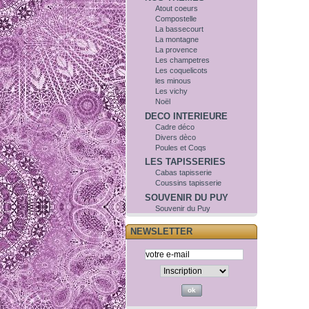
Atout coeurs
Compostelle
La bassecourt
La montagne
La provence
Les champetres
Les coquelicots
les minous
Les vichy
Noël
DECO INTERIEURE
Cadre déco
Divers dèco
Poules et Coqs
LES TAPISSERIES
Cabas tapisserie
Coussins tapisserie
SOUVENIR DU PUY
Souvenir du Puy
NEWSLETTER