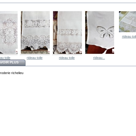
rideau toil
au toile
rideau toile
rideau toile
rideau...
AVOIR PLUS
roderie richelieu