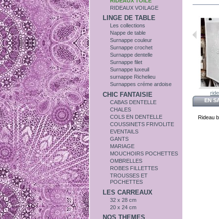
RIDEAUX TOILE
RIDEAUX VOILAGE
LINGE DE TABLE
Les collections
Nappe de table
Surnappe couleur
Surnappe crochet
Surnappe dentelle
Surnappe filet
Surnappe luxeuil
surnappe Richelieu
Surnappes créme ardoise
ride
CHIC FANTAISIE
EN S
CABAS DENTELLE
CHALES
COLS EN DENTELLE
Rideau b
COUSSINETS FRIVOLITE
EVENTAILS
GANTS
MARIAGE
MOUCHOIRS POCHETTES
OMBRELLES
ROBES FILLETTES
TROUSSES ET
POCHETTES
LES CARREAUX
32 x 28 cm
20 x 24 cm
NOS THEMES