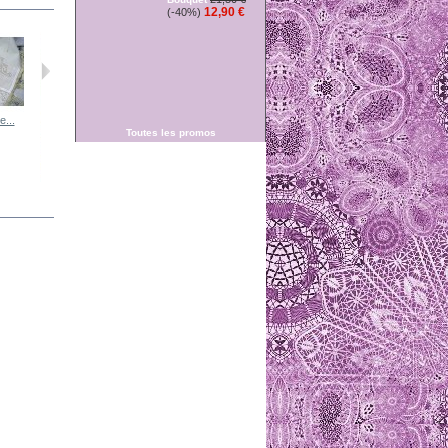
12,90 €
(-40%)
e...
Toutes les promos
rideau toile
rideau toile
rideau toile
Rideau toile