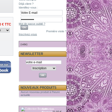
Déjà client ?
Identifiez-vous :
Mot de passe oublié ?
0 €
TTC
Première visite ?
Inscrivez-vous
PANIER
(vide)
NEWSLETTER
NOUVEAUX PRODUITS
Aucun nouveau produit à l'heure
actuelle
RÉDUCTIONS
Collection
21,50 €
Bouquet