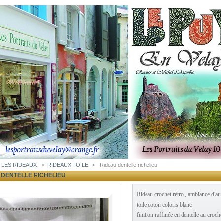
LES RIDEAUX
>
RIDEAUX TOILE
>
Rideau dentelle richelieu
 DENTELLE RICHELIEU
Rideau crochet rétro , ambiance d'aut
toile coton coloris blanc
finition raffinée en dentelle au croch