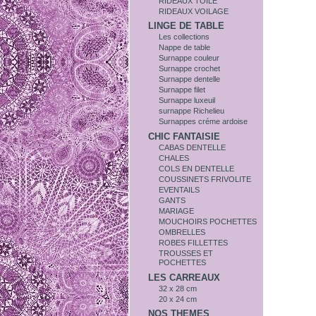
RIDEAUX TOILE
RIDEAUX VOILAGE
LINGE DE TABLE
Les collections
Nappe de table
Surnappe couleur
Surnappe crochet
Surnappe dentelle
Surnappe filet
Surnappe luxeuil
surnappe Richelieu
Surnappes créme ardoise
CHIC FANTAISIE
CABAS DENTELLE
CHALES
COLS EN DENTELLE
COUSSINETS FRIVOLITE
EVENTAILS
GANTS
MARIAGE
MOUCHOIRS POCHETTES
OMBRELLES
ROBES FILLETTES
TROUSSES ET
POCHETTES
LES CARREAUX
32 x 28 cm
20 x 24 cm
NOS THEMES