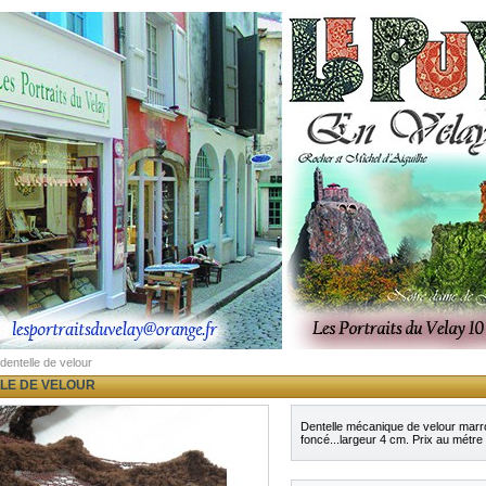
dentelle de velour
LE DE VELOUR
Dentelle mécanique de velour marr
foncé...largeur 4 cm. Prix au métre