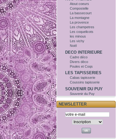
Atout coeurs
Compostelle
La bassecourt
La montagne
La provence
Les champetres
Les coquelicots
les minous
Les vichy
Noël
DECO INTERIEURE
Cadre déco
Divers dèco
Poules et Coqs
LES TAPISSERIES
Cabas tapisserie
Coussins tapisserie
SOUVENIR DU PUY
Souvenir du Puy
NEWSLETTER