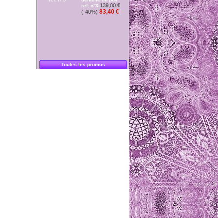
139,00 €
ref: n°3
83,40 €
(-40%)
Toutes les promos