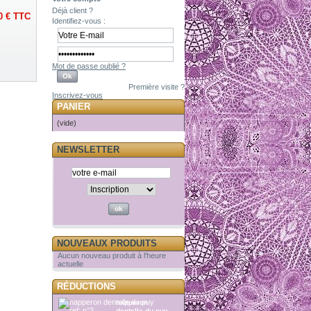
Déjà client ?
0 €
TTC
Identifiez-vous :
Mot de passe oublié ?
Première visite ?
Inscrivez-vous
PANIER
(vide)
NEWSLETTER
NOUVEAUX PRODUITS
Aucun nouveau produit à l'heure
actuelle
RÉDUCTIONS
napperon
dentelle du puy