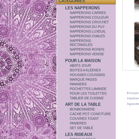
CATÉGORIES
LES NAPPERONS
NAPPERONS CARRES
NAPPERONS COULEUR
NAPPERONS CROCHET
NAPPERONS DU PUY
NAPPERONS LUXEUIL
NAPPERONS OVALES
NAPPERONS
RECTANGLES
NAPPERONS RONDS
NAPPERONS VENISE
POUR LA MAISON
ABATS JOUR
BOITES A KLEENEX
HOUSSES COUSSINS
MARQUE PAGES
PANNIERS
POCHETTES LAVANDE
Envoyer
POUR LES TOILETTES
TABLIER DE CUISINE
Imprimer
Agrandir
ART DE LA TABLE
BONBONNIERE
CACHE POT CONFITURE
COUVRES TOAST
PANIERES
SET DE TABLE
LES RIDEAUX