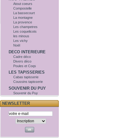
Atout coeurs
Compostelle
La bassecourt
La montagne
La provence
Les champetres
Les coquelicots
les minous
Les vichy
Noël
DECO INTERIEURE
Cadre déco
Divers dèco
Poules et Coqs
LES TAPISSERIES
Cabas tapisserie
Coussins tapisserie
SOUVENIR DU PUY
Souvenir du Puy
NEWSLETTER