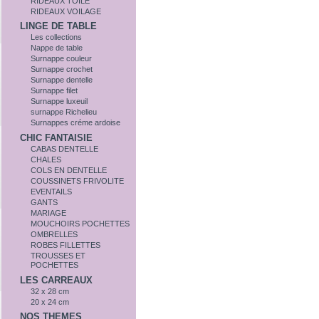
RIDEAUX TOILE
RIDEAUX VOILAGE
LINGE DE TABLE
Les collections
Nappe de table
Surnappe couleur
Surnappe crochet
Surnappe dentelle
Surnappe filet
Surnappe luxeuil
surnappe Richelieu
Surnappes créme ardoise
CHIC FANTAISIE
CABAS DENTELLE
CHALES
COLS EN DENTELLE
COUSSINETS FRIVOLITE
EVENTAILS
GANTS
MARIAGE
MOUCHOIRS POCHETTES
OMBRELLES
ROBES FILLETTES
TROUSSES ET
POCHETTES
LES CARREAUX
32 x 28 cm
20 x 24 cm
NOS THEMES