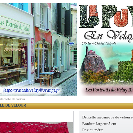
dentelle de velour
LE DE VELOUR
Dentelle mécanique de velour 
Bordure largeur 5 cm.
Prix au métre