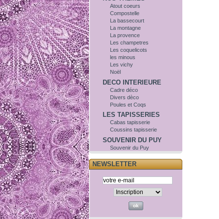
Atout coeurs
Compostelle
La bassecourt
La montagne
La provence
Les champetres
Les coquelicots
les minous
Les vichy
Noël
DECO INTERIEURE
Cadre déco
Divers dèco
Poules et Coqs
LES TAPISSERIES
Cabas tapisserie
Coussins tapisserie
SOUVENIR DU PUY
Souvenir du Puy
NEWSLETTER