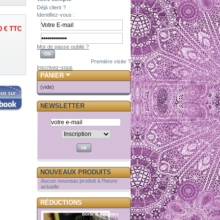
Déjà client ?
Identifiez-vous :
0 €
TTC
Mot de passe oublié ?
Première visite ?
Inscrivez-vous
PANIER
(vide)
NEWSLETTER
NOUVEAUX PRODUITS
Aucun nouveau produit à l'heure
actuelle
RÉDUCTIONS
boite à kleenex
14,50 €
(-30%)