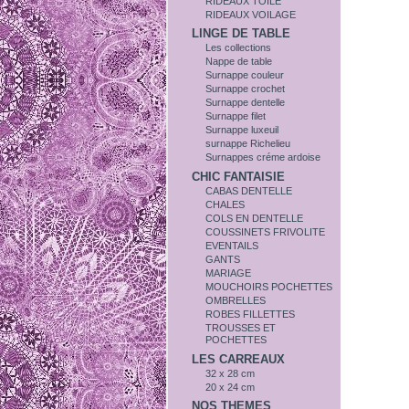
RIDEAUX TOILE
RIDEAUX VOILAGE
LINGE DE TABLE
Les collections
Nappe de table
Surnappe couleur
Surnappe crochet
Surnappe dentelle
Surnappe filet
Surnappe luxeuil
surnappe Richelieu
Surnappes créme ardoise
CHIC FANTAISIE
CABAS DENTELLE
CHALES
COLS EN DENTELLE
COUSSINETS FRIVOLITE
EVENTAILS
GANTS
MARIAGE
MOUCHOIRS POCHETTES
OMBRELLES
ROBES FILLETTES
TROUSSES ET
POCHETTES
LES CARREAUX
32 x 28 cm
20 x 24 cm
NOS THEMES