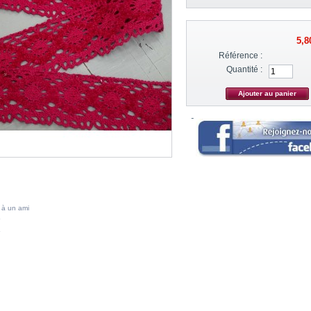
5,8
Référence :
Quantité :
 à un ami