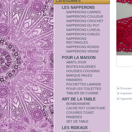
CATÉGORIES
LES NAPPERONS
NAPPERONS CARRES
NAPPERONS COULEUR
NAPPERONS CROCHET
NAPPERONS DU PUY
NAPPERONS LUXEUIL
NAPPERONS OVALES
NAPPERONS
RECTANGLES
NAPPERONS RONDS
NAPPERONS VENISE
POUR LA MAISON
ABATS JOUR
BOITES A KLEENEX
HOUSSES COUSSINS
MARQUE PAGES
PANNIERS
POCHETTES LAVANDE
Envoyer
POUR LES TOILETTES
TABLIER DE CUISINE
Imprimer
Agrandir
ART DE LA TABLE
BONBONNIERE
CACHE POT CONFITURE
COUVRES TOAST
PANIERES
SET DE TABLE
LES RIDEAUX