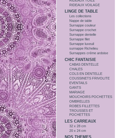
RIDEAUX TOILE
RIDEAUX VOILAGE
LINGE DE TABLE
Les collections
Nappe de table
Surnappe couleur
Surnappe crochet
Surnappe dentelle
Surnappe filet
Surnappe luxeuil
surnappe Richelieu
Surnappes créme ardoise
CHIC FANTAISIE
CABAS DENTELLE
CHALES
COLS EN DENTELLE
COUSSINETS FRIVOLITE
EVENTAILS
GANTS
MARIAGE
MOUCHOIRS POCHETTES
OMBRELLES
ROBES FILLETTES
TROUSSES ET
POCHETTES
LES CARREAUX
32 x 28 cm
20 x 24 cm
NOS THEMES