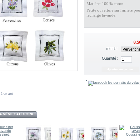
Matiére: 100 % coton.
Petite ouverture sur l'arriére pou
recharge lavande.
8,5
motifs :
Quantité :
 à un ami
A MÊME CATÉGORIE
sinet...
Coussinet