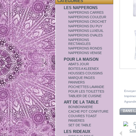
CATÉGORIES
LES NAPPERONS
NAPPERONS CARRES
NAPPERONS COULEUR
NAPPERONS CROCHET
NAPPERONS DU PUY
NAPPERONS LUXEUIL
NAPPERONS OVALES
NAPPERONS
RECTANGLES
NAPPERONS RONDS
NAPPERONS VENISE
POUR LA MAISON
ABATS JOUR
BOITES A KLEENEX
HOUSSES COUSSINS
MARQUE PAGES
PANNIERS
POCHETTES LAVANDE
Envoyer
POUR LES TOILETTES
TABLIER DE CUISINE
Imprimer
Agrandir
ART DE LA TABLE
BONBONNIERE
DANS L
CACHE POT CONFITURE
COUVRES TOAST
PANIERES
SET DE TABLE
Cous
LES RIDEAUX