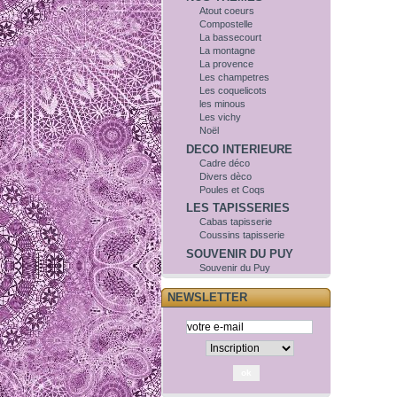
Atout coeurs
Compostelle
La bassecourt
La montagne
La provence
Les champetres
Les coquelicots
les minous
Les vichy
Noël
DECO INTERIEURE
Cadre déco
Divers dèco
Poules et Coqs
LES TAPISSERIES
Cabas tapisserie
Coussins tapisserie
SOUVENIR DU PUY
Souvenir du Puy
NEWSLETTER