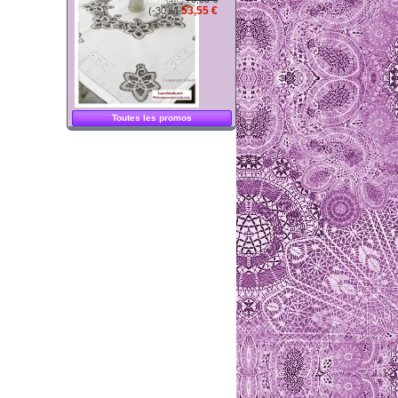
53,55 €
(-30%)
Coussinet...
coussinet...
coussinet...
Toutes les promos