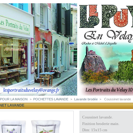
POUR LA MAISON
>
POCHETTES LAVANDE
>
Lavande brodée
>
Coussinet lavande
NET LAVANDE
Coussinet lavande.
Finition broderie main.
Dim: 15x15 cm