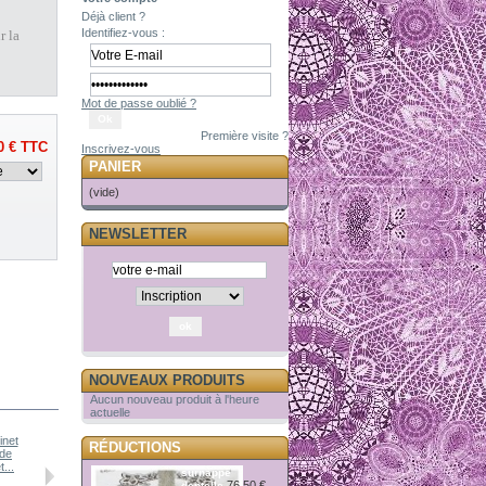
Déjà client ?
Identifiez-vous :
r la
Mot de passe oublié ?
Première visite ?
0 €
TTC
Inscrivez-vous
PANIER
(vide)
NEWSLETTER
NOUVEAUX PRODUITS
Aucun nouveau produit à l'heure
actuelle
RÉDUCTIONS
...
coussinet...
surnappe
76,50 €
dentelle