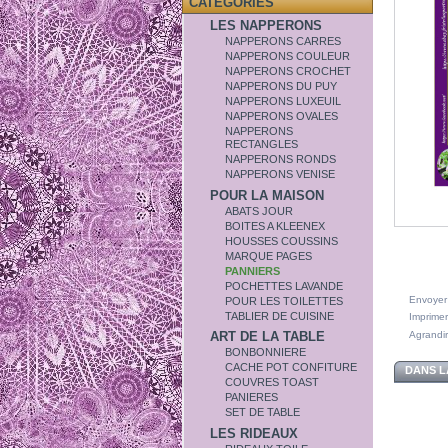
CATÉGORIES
LES NAPPERONS
NAPPERONS CARRES
NAPPERONS COULEUR
NAPPERONS CROCHET
NAPPERONS DU PUY
NAPPERONS LUXEUIL
NAPPERONS OVALES
NAPPERONS
RECTANGLES
NAPPERONS RONDS
NAPPERONS VENISE
POUR LA MAISON
ABATS JOUR
BOITES A KLEENEX
HOUSSES COUSSINS
MARQUE PAGES
PANNIERS
POCHETTES LAVANDE
Envoyer
POUR LES TOILETTES
TABLIER DE CUISINE
Imprimer
Agrandir
ART DE LA TABLE
BONBONNIERE
CACHE POT CONFITURE
DANS L
COUVRES TOAST
PANIERES
SET DE TABLE
LES RIDEAUX