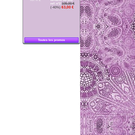
105,00 €
ref: n°2
63,00 €
(-40%)
Toutes les promos