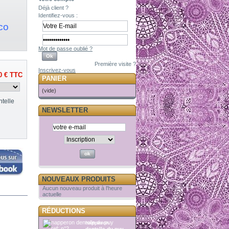
Déjà client ?
Identifiez-vous :
co
Mot de passe oublié ?
Première visite ?
Inscrivez-vous
0 €
TTC
PANIER
(vide)
telle
NEWSLETTER
NOUVEAUX PRODUITS
Aucun nouveau produit à l'heure
actuelle
RÉDUCTIONS
napperon
dentelle du puy