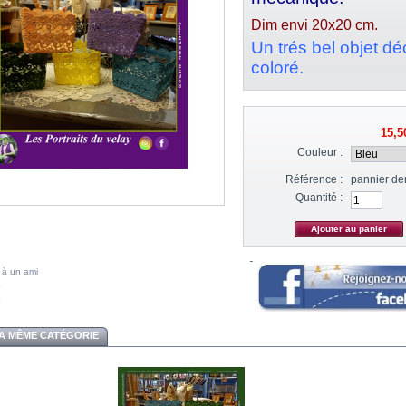
Dim envi 20x20 cm.
Un trés bel objet dé
coloré.
15,5
Couleur :
Référence :
pannier den
Quantité :
 à un ami
A MÊME CATÉGORIE