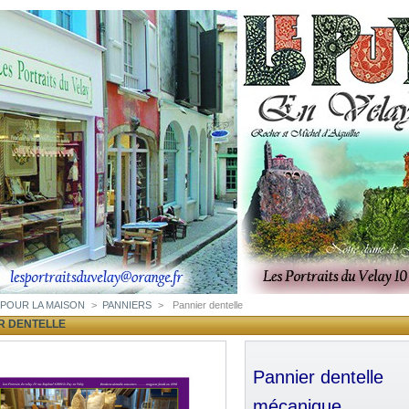
POUR LA MAISON
>
PANNIERS
>
Pannier dentelle
R DENTELLE
Pannier dentelle
mécanique.