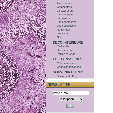
Atout coeurs
Compostelle
La bassecourt
La montagne
La provence
Les champetres
Les coquelicots
les minous
Les vichy
Noël
DECO INTERIEURE
Cadre déco
Divers dèco
Poules et Coqs
LES TAPISSERIES
Cabas tapisserie
Coussins tapisserie
SOUVENIR DU PUY
Souvenir du Puy
NEWSLETTER