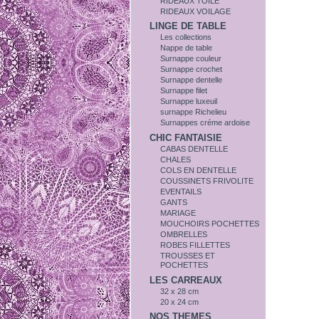
RIDEAUX TOILE
RIDEAUX VOILAGE
LINGE DE TABLE
Les collections
Nappe de table
Surnappe couleur
Surnappe crochet
Surnappe dentelle
Surnappe filet
Surnappe luxeuil
surnappe Richelieu
Surnappes créme ardoise
CHIC FANTAISIE
CABAS DENTELLE
CHALES
COLS EN DENTELLE
COUSSINETS FRIVOLITE
EVENTAILS
GANTS
MARIAGE
MOUCHOIRS POCHETTES
OMBRELLES
ROBES FILLETTES
TROUSSES ET
POCHETTES
LES CARREAUX
32 x 28 cm
20 x 24 cm
NOS THEMES