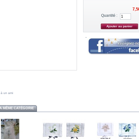
7,5
Quantité :
 à un ami
A MÊME CATÉGORIE