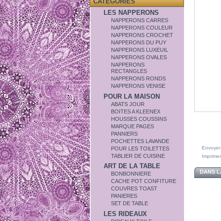
CATÉGORIES
LES NAPPERONS
NAPPERONS CARRES
NAPPERONS COULEUR
NAPPERONS CROCHET
NAPPERONS DU PUY
NAPPERONS LUXEUIL
NAPPERONS OVALES
NAPPERONS
RECTANGLES
NAPPERONS RONDS
NAPPERONS VENISE
POUR LA MAISON
ABATS JOUR
BOITES A KLEENEX
HOUSSES COUSSINS
MARQUE PAGES
PANNIERS
POCHETTES LAVANDE
Envoyer
POUR LES TOILETTES
TABLIER DE CUISINE
Imprimer
ART DE LA TABLE
DANS L
BONBONNIERE
CACHE POT CONFITURE
COUVRES TOAST
PANIERES
SET DE TABLE
LES RIDEAUX