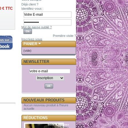
Déjà client ?
0 €
TTC
Identifiez-vous :
Mot de passe oublié ?
Première visite ?
Inscrivez-vous
PANIER
(vide)
NEWSLETTER
NOUVEAUX PRODUITS
Aucun nouveau produit à l'heure
actuelle
RÉDUCTIONS
boite à kleenex
14,50 €
(-30%)