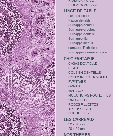
RIDEAUX TOILE
RIDEAUX VOILAGE
LINGE DE TABLE
Les collections
Nappe de table
Surnappe couleur
Surnappe crochet
Surnappe dentelle
Surnappe filet
Surnappe luxeuil
surnappe Richelieu
Surnappes créme ardoise
CHIC FANTAISIE
CABAS DENTELLE
CHALES
COLS EN DENTELLE
COUSSINETS FRIVOLITE
EVENTAILS
GANTS
MARIAGE
MOUCHOIRS POCHETTES
OMBRELLES
ROBES FILLETTES
TROUSSES ET
POCHETTES
LES CARREAUX
32 x 28 cm
20 x 24 cm
NOS THEMES