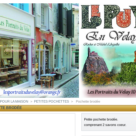
POUR LA MAISON
>
PETITES POCHETTES
>
Pochette brodée
TTE BRODÉE
Petite pochette brodée.
comprenant 2 savons coeur.