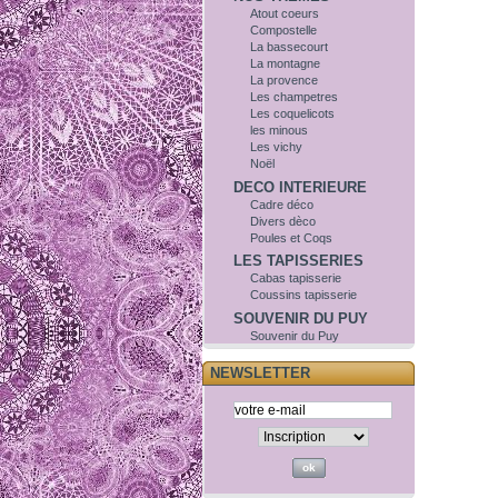
Atout coeurs
Compostelle
La bassecourt
La montagne
La provence
Les champetres
Les coquelicots
les minous
Les vichy
Noël
DECO INTERIEURE
Cadre déco
Divers dèco
Poules et Coqs
LES TAPISSERIES
Cabas tapisserie
Coussins tapisserie
SOUVENIR DU PUY
Souvenir du Puy
NEWSLETTER