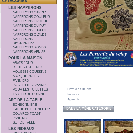
CATÉGORIES
LES NAPPERONS
NAPPERONS CARRES
NAPPERONS COULEUR
NAPPERONS CROCHET
NAPPERONS DU PUY
NAPPERONS LUXEUIL
NAPPERONS OVALES
NAPPERONS
RECTANGLES
NAPPERONS RONDS
NAPPERONS VENISE
POUR LA MAISON
ABATS JOUR
BOITES A KLEENEX
HOUSSES COUSSINS
MARQUE PAGES
PANNIERS
POCHETTES LAVANDE
Envoyer à un ami
POUR LES TOILETTES
TABLIER DE CUISINE
Imprimer
Agrandir
ART DE LA TABLE
BONBONNIERE
DANS LA MÊME CATÉGORIE
CACHE POT CONFITURE
COUVRES TOAST
PANIERES
SET DE TABLE
LES RIDEAUX