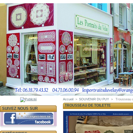
Accueil
>
SOUVENIR DU PUY
>
Trousseau de
TROUSSEAU DE TOILETTE
SUIVEZ NOUS SUR