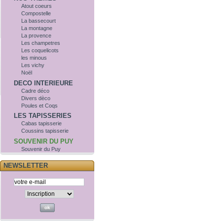
Atout coeurs
Compostelle
La bassecourt
La montagne
La provence
Les champetres
Les coquelicots
les minous
Les vichy
Noël
DECO INTERIEURE
Cadre déco
Divers dèco
Poules et Coqs
LES TAPISSERIES
Cabas tapisserie
Coussins tapisserie
SOUVENIR DU PUY
Souvenir du Puy
NEWSLETTER