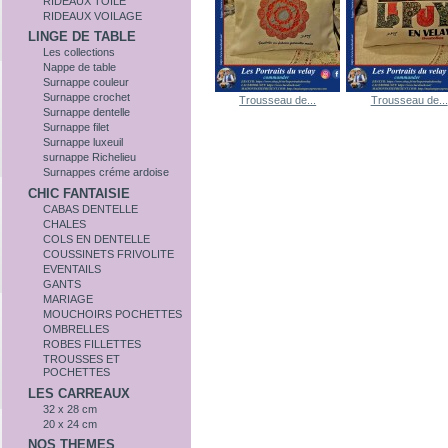
RIDEAUX TOILE
RIDEAUX VOILAGE
LINGE DE TABLE
Les collections
Nappe de table
Surnappe couleur
Surnappe crochet
Trousseau de...
Trousseau de...
Surnappe dentelle
Surnappe filet
Surnappe luxeuil
surnappe Richelieu
Surnappes créme ardoise
CHIC FANTAISIE
CABAS DENTELLE
CHALES
COLS EN DENTELLE
COUSSINETS FRIVOLITE
EVENTAILS
GANTS
MARIAGE
MOUCHOIRS POCHETTES
OMBRELLES
ROBES FILLETTES
TROUSSES ET
POCHETTES
LES CARREAUX
32 x 28 cm
20 x 24 cm
NOS THEMES