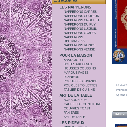
CATÉGORIES
LES NAPPERONS
NAPPERONS CARRES
NAPPERONS COULEUR
NAPPERONS CROCHET
NAPPERONS DU PUY
NAPPERONS LUXEUIL
NAPPERONS OVALES
NAPPERONS
RECTANGLES
NAPPERONS RONDS
NAPPERONS VENISE
POUR LA MAISON
ABATS JOUR
BOITES A KLEENEX
HOUSSES COUSSINS
MARQUE PAGES
PANNIERS
POCHETTES LAVANDE
Envoyer
POUR LES TOILETTES
TABLIER DE CUISINE
Imprimer
Agrandir
ART DE LA TABLE
BONBONNIERE
CACHE POT CONFITURE
COUVRES TOAST
PANIERES
DANS L
SET DE TABLE
LES RIDEAUX