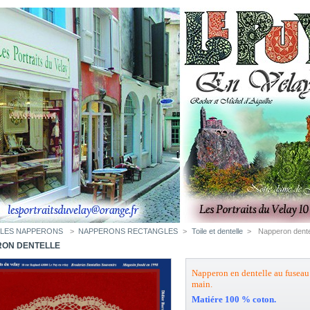
LES NAPPERONS
>
NAPPERONS RECTANGLES
>
Toile et dentelle
>
Napperon dente
ON DENTELLE
Napperon en dentelle au fuseau 
main.
Matiére 100 % coton.