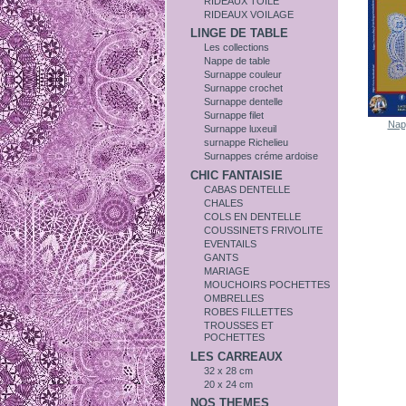
RIDEAUX TOILE
RIDEAUX VOILAGE
LINGE DE TABLE
Les collections
Nappe de table
Surnappe couleur
Surnappe crochet
Surnappe dentelle
Surnappe filet
Nap
Surnappe luxeuil
surnappe Richelieu
Surnappes créme ardoise
CHIC FANTAISIE
CABAS DENTELLE
CHALES
COLS EN DENTELLE
COUSSINETS FRIVOLITE
EVENTAILS
GANTS
MARIAGE
MOUCHOIRS POCHETTES
OMBRELLES
ROBES FILLETTES
TROUSSES ET
POCHETTES
LES CARREAUX
32 x 28 cm
20 x 24 cm
NOS THEMES