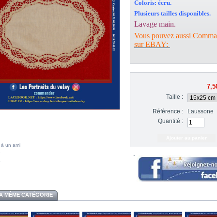
Coloris: écru.
Plusieurs tailles disponibles.
Lavage main.
Vous pouvez aussi Comma
sur EBAY:
7,5
Taille :
Référence :
Laussone
Quantité :
 à un ami
A MÊME CATÉGORIE