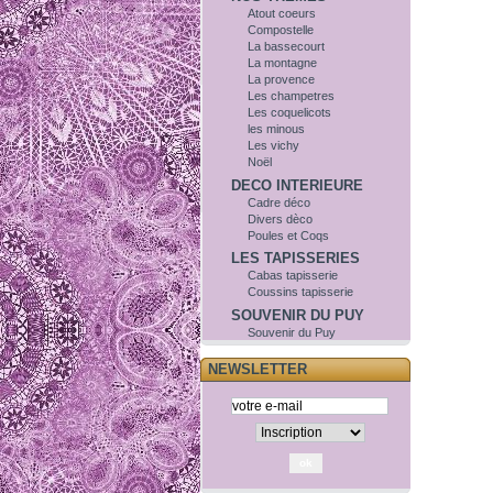
Atout coeurs
Compostelle
La bassecourt
La montagne
La provence
Les champetres
Les coquelicots
les minous
Les vichy
Noël
DECO INTERIEURE
Cadre déco
Divers dèco
Poules et Coqs
LES TAPISSERIES
Cabas tapisserie
Coussins tapisserie
SOUVENIR DU PUY
Souvenir du Puy
NEWSLETTER