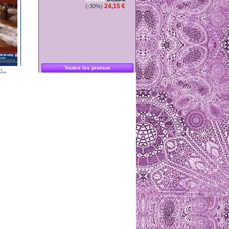
24,15 €
(-30%)
Toutes les promos
...
Napperon...
Napperon...
napperon...
Napperon...