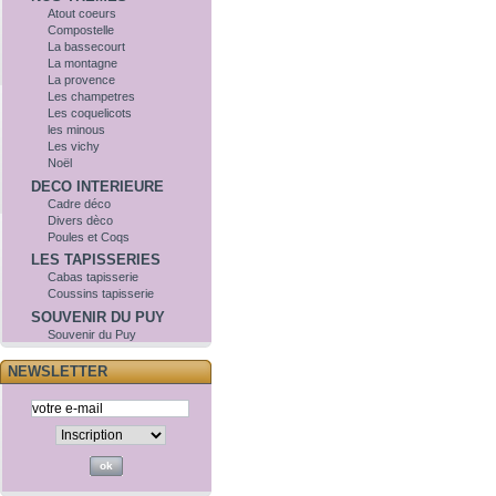
Atout coeurs
Compostelle
La bassecourt
La montagne
La provence
Les champetres
Les coquelicots
les minous
Les vichy
Noël
DECO INTERIEURE
Cadre déco
Divers dèco
Poules et Coqs
LES TAPISSERIES
Cabas tapisserie
Coussins tapisserie
SOUVENIR DU PUY
Souvenir du Puy
NEWSLETTER