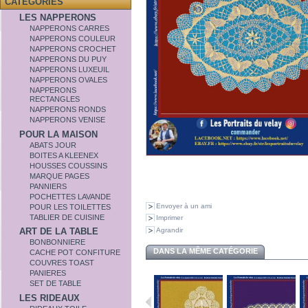
CATÉGORIES
LES NAPPERONS
NAPPERONS CARRES
NAPPERONS COULEUR
NAPPERONS CROCHET
NAPPERONS DU PUY
NAPPERONS LUXEUIL
NAPPERONS OVALES
NAPPERONS
RECTANGLES
NAPPERONS RONDS
NAPPERONS VENISE
POUR LA MAISON
ABATS JOUR
BOITES A KLEENEX
HOUSSES COUSSINS
MARQUE PAGES
PANNIERS
POCHETTES LAVANDE
Envoyer à un ami
POUR LES TOILETTES
TABLIER DE CUISINE
Imprimer
Agrandir
ART DE LA TABLE
BONBONNIERE
DANS LA MÊME CATÉGORIE
CACHE POT CONFITURE
COUVRES TOAST
PANIERES
SET DE TABLE
LES RIDEAUX