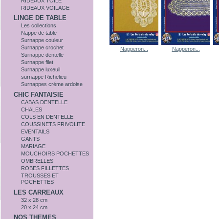
RIDEAUX TOILE
RIDEAUX VOILAGE
LINGE DE TABLE
Les collections
Nappe de table
Surnappe couleur
Surnappe crochet
Napperon...
Napperon...
Surnappe dentelle
Surnappe filet
Surnappe luxeuil
surnappe Richelieu
Surnappes créme ardoise
CHIC FANTAISIE
CABAS DENTELLE
CHALES
COLS EN DENTELLE
COUSSINETS FRIVOLITE
EVENTAILS
GANTS
MARIAGE
MOUCHOIRS POCHETTES
OMBRELLES
ROBES FILLETTES
TROUSSES ET
POCHETTES
LES CARREAUX
32 x 28 cm
20 x 24 cm
NOS THEMES