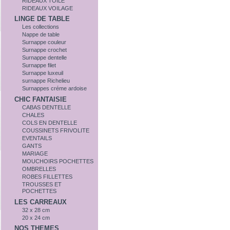
RIDEAUX TOILE
RIDEAUX VOILAGE
LINGE DE TABLE
Les collections
Nappe de table
Surnappe couleur
Surnappe crochet
Surnappe dentelle
Surnappe filet
Surnappe luxeuil
surnappe Richelieu
Surnappes créme ardoise
CHIC FANTAISIE
CABAS DENTELLE
CHALES
COLS EN DENTELLE
COUSSINETS FRIVOLITE
EVENTAILS
GANTS
MARIAGE
MOUCHOIRS POCHETTES
OMBRELLES
ROBES FILLETTES
TROUSSES ET
POCHETTES
LES CARREAUX
32 x 28 cm
20 x 24 cm
NOS THEMES