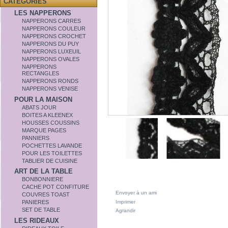
CATÉGORIES
LES NAPPERONS
NAPPERONS CARRES
NAPPERONS COULEUR
NAPPERONS CROCHET
NAPPERONS DU PUY
NAPPERONS LUXEUIL
NAPPERONS OVALES
NAPPERONS
RECTANGLES
NAPPERONS RONDS
NAPPERONS VENISE
POUR LA MAISON
ABATS JOUR
BOITES A KLEENEX
HOUSSES COUSSINS
MARQUE PAGES
PANNIERS
POCHETTES LAVANDE
POUR LES TOILETTES
TABLIER DE CUISINE
ART DE LA TABLE
BONBONNIERE
CACHE POT CONFITURE
Envoyer à un ami
COUVRES TOAST
Imprimer
PANIERES
SET DE TABLE
Agrandir
LES RIDEAUX