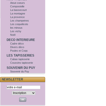
Atout coeurs
Compostelle
La bassecourt
La montagne
La provence
Les champetres
Les coquelicots
les minous
Les vichy
Noël
DECO INTERIEURE
Cadre déco
Divers dèco
Poules et Coqs
LES TAPISSERIES
Cabas tapisserie
Coussins tapisserie
SOUVENIR DU PUY
Souvenir du Puy
NEWSLETTER