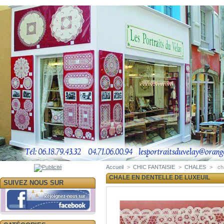
Accueil
>
CHIC FANTAISIE
>
CHALES
>
ch
CHALE EN DENTELLE DE LUXEUIL
SUIVEZ NOUS SUR