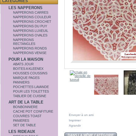
CATÉGORIES
LES NAPPERONS
NAPPERONS CARRES
NAPPERONS COULEUR
NAPPERONS CROCHET
NAPPERONS DU PUY
NAPPERONS LUXEUIL
NAPPERONS OVALES
NAPPERONS
RECTANGLES
NAPPERONS RONDS
NAPPERONS VENISE
POUR LA MAISON
ABATS JOUR
BOITES A KLEENEX
HOUSSES COUSSINS
MARQUE PAGES
PANNIERS
POCHETTES LAVANDE
POUR LES TOILETTES
TABLIER DE CUISINE
ART DE LA TABLE
BONBONNIERE
CACHE POT CONFITURE
Envoyer à un ami
COUVRES TOAST
Imprimer
PANIERES
SET DE TABLE
Agrandir
LES RIDEAUX
DANS LA MÊME CATÉGORIE