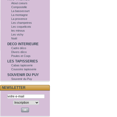
Atout coeurs
Compostelle
La bassecourt
La montagne
La provence
Les champetres
Les coquelicots
les minous
Les vichy
Noël
DECO INTERIEURE
Cadre déco
Divers dèco
Poules et Coqs
LES TAPISSERIES
Cabas tapisserie
Coussins tapisserie
SOUVENIR DU PUY
Souvenir du Puy
NEWSLETTER