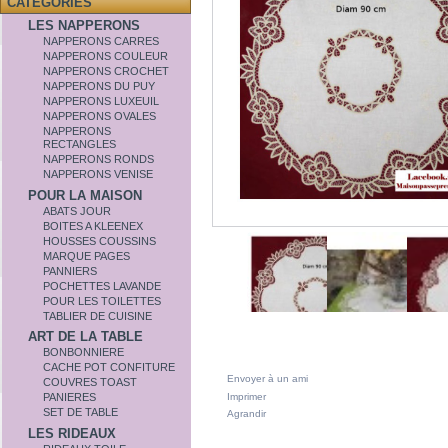
CATÉGORIES
LES NAPPERONS
NAPPERONS CARRES
NAPPERONS COULEUR
NAPPERONS CROCHET
NAPPERONS DU PUY
NAPPERONS LUXEUIL
NAPPERONS OVALES
NAPPERONS
RECTANGLES
NAPPERONS RONDS
NAPPERONS VENISE
POUR LA MAISON
ABATS JOUR
BOITES A KLEENEX
HOUSSES COUSSINS
MARQUE PAGES
PANNIERS
POCHETTES LAVANDE
POUR LES TOILETTES
TABLIER DE CUISINE
ART DE LA TABLE
BONBONNIERE
CACHE POT CONFITURE
Envoyer à un ami
COUVRES TOAST
Imprimer
PANIERES
SET DE TABLE
Agrandir
LES RIDEAUX
DANS LA MÊME CATÉGORIE