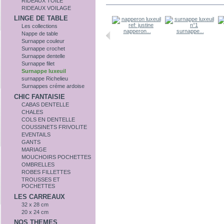
RIDEAUX TOILE
RIDEAUX VOILAGE
LINGE DE TABLE
Les collections
napperon...
surnappe...
Nappe de table
Surnappe couleur
Surnappe crochet
Surnappe dentelle
Surnappe filet
Surnappe luxeuil
surnappe Richelieu
Surnappes créme ardoise
CHIC FANTAISIE
CABAS DENTELLE
CHALES
COLS EN DENTELLE
COUSSINETS FRIVOLITE
EVENTAILS
GANTS
MARIAGE
MOUCHOIRS POCHETTES
OMBRELLES
ROBES FILLETTES
TROUSSES ET
POCHETTES
LES CARREAUX
32 x 28 cm
20 x 24 cm
NOS THEMES