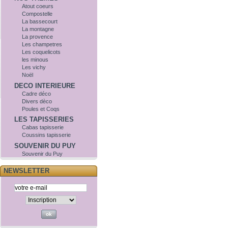
Atout coeurs
Compostelle
La bassecourt
La montagne
La provence
Les champetres
Les coquelicots
les minous
Les vichy
Noël
DECO INTERIEURE
Cadre déco
Divers dèco
Poules et Coqs
LES TAPISSERIES
Cabas tapisserie
Coussins tapisserie
SOUVENIR DU PUY
Souvenir du Puy
NEWSLETTER