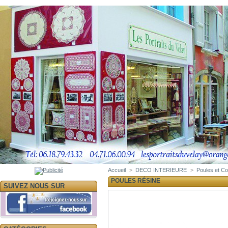
Accueil
>
DECO INTERIEURE
>
Poules et C
POULES RÉSINE
SUIVEZ NOUS SUR