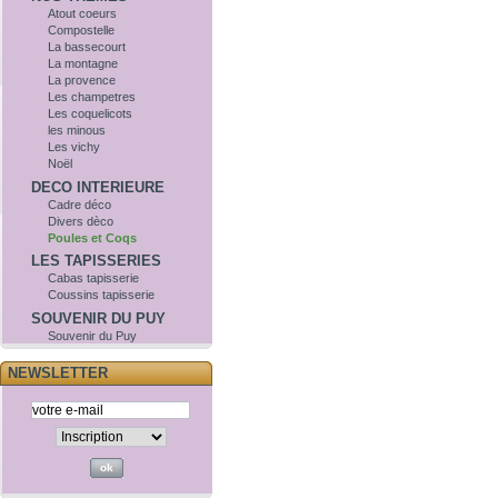
Atout coeurs
Compostelle
La bassecourt
La montagne
La provence
Les champetres
Les coquelicots
les minous
Les vichy
Noël
DECO INTERIEURE
Cadre déco
Divers dèco
Poules et Coqs
LES TAPISSERIES
Cabas tapisserie
Coussins tapisserie
SOUVENIR DU PUY
Souvenir du Puy
NEWSLETTER