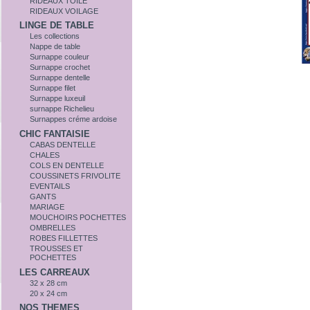
RIDEAUX TOILE
RIDEAUX VOILAGE
LINGE DE TABLE
Les collections
Nappe de table
Surnappe couleur
Surnappe crochet
Surnappe dentelle
Surnappe filet
Surnappe luxeuil
surnappe Richelieu
Surnappes créme ardoise
CHIC FANTAISIE
CABAS DENTELLE
CHALES
COLS EN DENTELLE
COUSSINETS FRIVOLITE
EVENTAILS
GANTS
MARIAGE
MOUCHOIRS POCHETTES
OMBRELLES
ROBES FILLETTES
TROUSSES ET
POCHETTES
LES CARREAUX
32 x 28 cm
20 x 24 cm
NOS THEMES