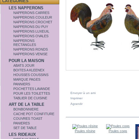
CATÉGORIES
LES NAPPERONS
NAPPERONS CARRES
NAPPERONS COULEUR
NAPPERONS CROCHET
NAPPERONS DU PUY
NAPPERONS LUXEUIL
NAPPERONS OVALES
NAPPERONS
RECTANGLES
NAPPERONS RONDS
NAPPERONS VENISE
POUR LA MAISON
ABATS JOUR
BOITES A KLEENEX
HOUSSES COUSSINS
MARQUE PAGES
PANNIERS
POCHETTES LAVANDE
Envoyer à un ami
POUR LES TOILETTES
TABLIER DE CUISINE
Imprimer
Agrandir
ART DE LA TABLE
BONBONNIERE
DANS LA MÊME CATÉGORIE
CACHE POT CONFITURE
COUVRES TOAST
PANIERES
SET DE TABLE
Poules résine
Poules coqs
LES RIDEAUX