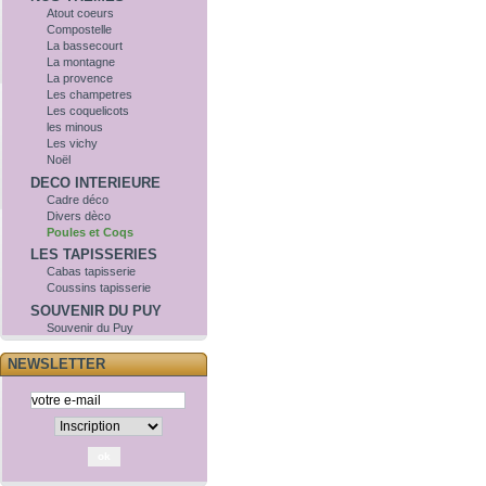
Atout coeurs
Compostelle
La bassecourt
La montagne
La provence
Les champetres
Les coquelicots
les minous
Les vichy
Noël
DECO INTERIEURE
Cadre déco
Divers dèco
Poules et Coqs
LES TAPISSERIES
Cabas tapisserie
Coussins tapisserie
SOUVENIR DU PUY
Souvenir du Puy
NEWSLETTER