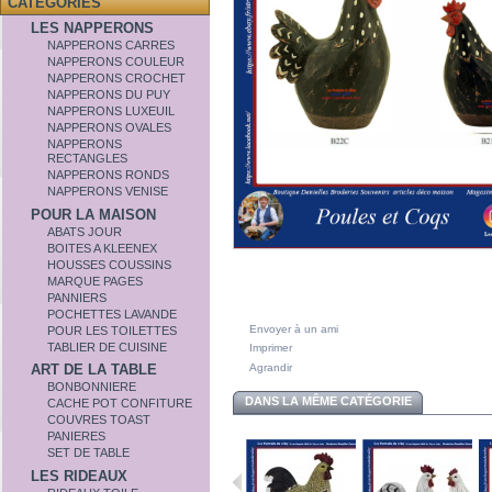
CATÉGORIES
LES NAPPERONS
NAPPERONS CARRES
NAPPERONS COULEUR
NAPPERONS CROCHET
NAPPERONS DU PUY
NAPPERONS LUXEUIL
NAPPERONS OVALES
NAPPERONS
RECTANGLES
NAPPERONS RONDS
NAPPERONS VENISE
POUR LA MAISON
ABATS JOUR
BOITES A KLEENEX
HOUSSES COUSSINS
MARQUE PAGES
PANNIERS
POCHETTES LAVANDE
Envoyer à un ami
POUR LES TOILETTES
TABLIER DE CUISINE
Imprimer
Agrandir
ART DE LA TABLE
BONBONNIERE
DANS LA MÊME CATÉGORIE
CACHE POT CONFITURE
COUVRES TOAST
PANIERES
SET DE TABLE
LES RIDEAUX