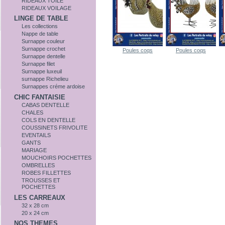
RIDEAUX TOILE
RIDEAUX VOILAGE
LINGE DE TABLE
Les collections
Nappe de table
Surnappe couleur
Surnappe crochet
Poules coqs
Poules coqs
Surnappe dentelle
Surnappe filet
Surnappe luxeuil
surnappe Richelieu
Surnappes créme ardoise
CHIC FANTAISIE
CABAS DENTELLE
CHALES
COLS EN DENTELLE
COUSSINETS FRIVOLITE
EVENTAILS
GANTS
MARIAGE
MOUCHOIRS POCHETTES
OMBRELLES
ROBES FILLETTES
TROUSSES ET
POCHETTES
LES CARREAUX
32 x 28 cm
20 x 24 cm
NOS THEMES