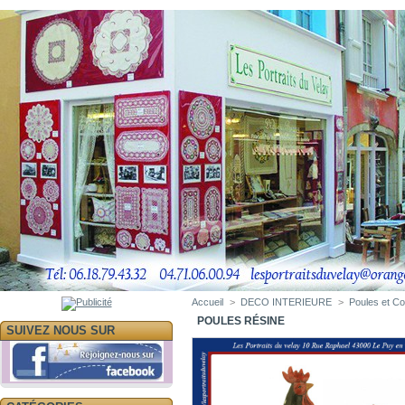
Accueil
>
DECO INTERIEURE
>
Poules et C
POULES RÉSINE
SUIVEZ NOUS SUR