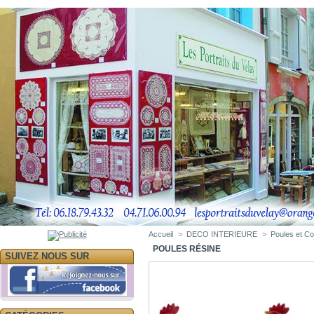
Accueil
>
DECO INTERIEURE
>
Poules et C
POULES RÉSINE
SUIVEZ NOUS SUR