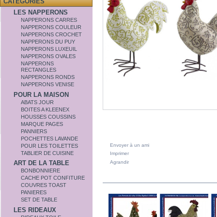
CATÉGORIES
LES NAPPERONS
NAPPERONS CARRES
NAPPERONS COULEUR
NAPPERONS CROCHET
NAPPERONS DU PUY
NAPPERONS LUXEUIL
NAPPERONS OVALES
NAPPERONS
RECTANGLES
NAPPERONS RONDS
NAPPERONS VENISE
POUR LA MAISON
ABATS JOUR
BOITES A KLEENEX
HOUSSES COUSSINS
MARQUE PAGES
PANNIERS
POCHETTES LAVANDE
Envoyer à un ami
POUR LES TOILETTES
TABLIER DE CUISINE
Imprimer
Agrandir
ART DE LA TABLE
BONBONNIERE
DANS LA MÊME CATÉGORIE
CACHE POT CONFITURE
COUVRES TOAST
PANIERES
SET DE TABLE
LES RIDEAUX