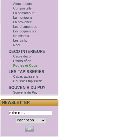
Atout coeurs
Compostelle
La bassecourt
La montagne
La provence
Les champetres
Les coquelicots
les minous
Les vichy
Noël
DECO INTERIEURE
Cadre déco
Divers dèco
Poules et Coqs
LES TAPISSERIES
Cabas tapisserie
Coussins tapisserie
SOUVENIR DU PUY
Souvenir du Puy
NEWSLETTER