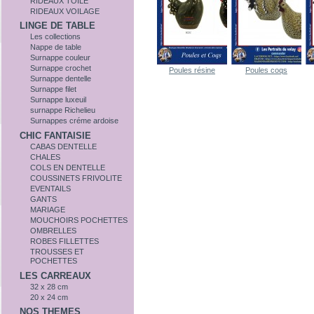
RIDEAUX TOILE
RIDEAUX VOILAGE
LINGE DE TABLE
Les collections
Nappe de table
Surnappe couleur
Surnappe crochet
Poules résine
Poules coqs
Surnappe dentelle
Surnappe filet
Surnappe luxeuil
surnappe Richelieu
Surnappes créme ardoise
CHIC FANTAISIE
CABAS DENTELLE
CHALES
COLS EN DENTELLE
COUSSINETS FRIVOLITE
EVENTAILS
GANTS
MARIAGE
MOUCHOIRS POCHETTES
OMBRELLES
ROBES FILLETTES
TROUSSES ET
POCHETTES
LES CARREAUX
32 x 28 cm
20 x 24 cm
NOS THEMES