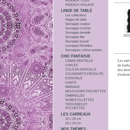
RIDEAUX TOILE
RIDEAUX VOILAGE
LINGE DE TABLE
Les collections
Nappe de table
Surnappe couleur
Surnappe crochet
Surnappe dentelle
dente
Surnappe filet
Surnappe luxeuil
surnappe Richelieu
EN S
Surnappes créme ardoise
CHIC FANTAISIE
Les mét
CABAS DENTELLE
de barba
CHALES
COLS EN DENTELLE
des dent
COUSSINETS FRIVOLITE
d'infor
EVENTAILS
GANTS
MARIAGE
MOUCHOIRS POCHETTES
OMBRELLES
ROBES FILLETTES
TROUSSES ET
POCHETTES
LES CARREAUX
32 x 28 cm
20 x 24 cm
NOS THEMES