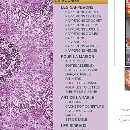
CATÉGORIES
LES NAPPERONS
NAPPERONS CARRES
NAPPERONS COULEUR
NAPPERONS CROCHET
NAPPERONS DU PUY
NAPPERONS LUXEUIL
NAPPERONS OVALES
NAPPERONS
RECTANGLES
NAPPERONS RONDS
NAPPERONS VENISE
POUR LA MAISON
ABATS JOUR
BOITES A KLEENEX
HOUSSES COUSSINS
MARQUE PAGES
PANNIERS
POCHETTES LAVANDE
POUR LES TOILETTES
TABLIER DE CUISINE
ART DE LA TABLE
BONBONNIERE
CACHE POT CONFITURE
Envoyer
COUVRES TOAST
Imprimer
PANIERES
SET DE TABLE
Agrandir
LES RIDEAUX
DANS L