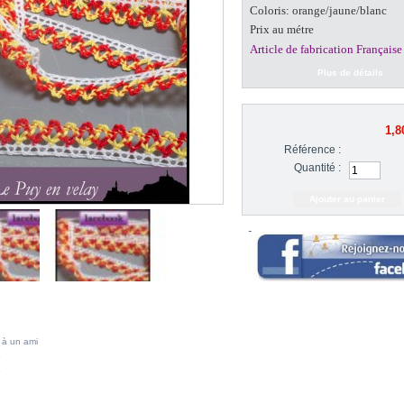
Coloris: orange/jaune/blanc
Prix au métre
Article de fabrication Française
Plus de détails
1,8
Référence :
Quantité :
 à un ami
A MÊME CATÉGORIE