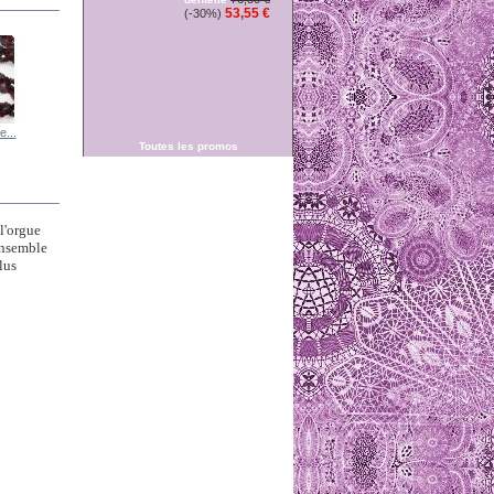
53,55 €
(-30%)
e...
dentelle de...
dentelle de...
dentelle de...
Dentelle au...
Toutes les promos
l'orgue
'ensemble
lus