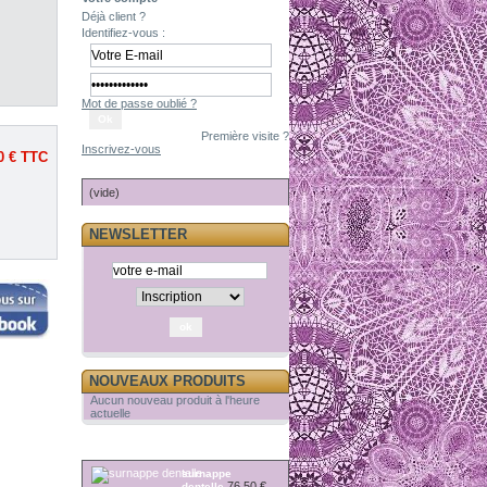
Déjà client ?
Identifiez-vous :
Mot de passe oublié ?
Première visite ?
Inscrivez-vous
0 €
TTC
PANIER
(vide)
NEWSLETTER
NOUVEAUX PRODUITS
Aucun nouveau produit à l'heure
actuelle
RÉDUCTIONS
surnappe
76,50 €
dentelle