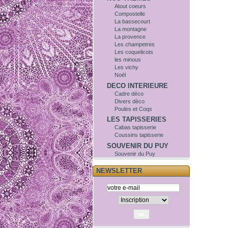
Atout coeurs
Compostelle
La bassecourt
La montagne
La provence
Les champetres
Les coquelicots
les minous
Les vichy
Noël
DECO INTERIEURE
Cadre déco
Divers dèco
Poules et Coqs
LES TAPISSERIES
Cabas tapisserie
Coussins tapisserie
SOUVENIR DU PUY
Souvenir du Puy
NEWSLETTER